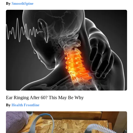
SmoothSpine
Ear Ringing After 60? This May Be Why
Health Frontline