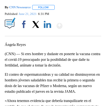
By
CNN Newsource
FOLLOW
FOLLOW "" TO RECEIVE NOTIFICATIONS ABOU
Published
June 21, 2021
6:31 PM
Show More
Facebook
X
LinkedIn
Ángela Reyes
(CNN) — Si eres hombre y dudaste en ponerte la vacuna contra
el covid-19 preocupado por la posibilidad de que dañe tu
fertilidad, anímate a tomar la decisión.
El conteo de espermatozoideas y su calidad no disminuyeron en
hombres jóvenes saludables tras recibir la primera o segunda
dosis de las vacunas de Pfizer o Moderna, según un nuevo
estudio publicado el jueves en la revista JAMA.
«Ahora tenemos evidencia que debería tranquilizarte en el