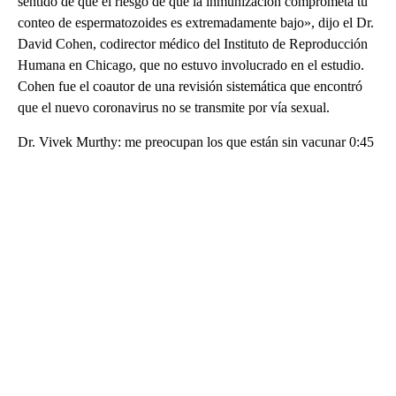
sentido de que el riesgo de que la inmunización comprometa tu
conteo de espermatozoides es extremadamente bajo», dijo el Dr.
David Cohen, codirector médico del Instituto de Reproducción
Humana en Chicago, que no estuvo involucrado en el estudio.
Cohen fue el coautor de una revisión sistemática que encontró
que el nuevo coronavirus no se transmite por vía sexual.
Dr. Vivek Murthy: me preocupan los que están sin vacunar 0:45
A
D
V
E
R
TI
S
E
M
E
N
T