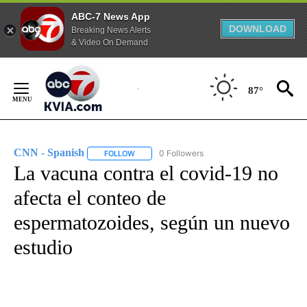
ABC-7 News App
DOWNLOAD
Breaking News Alerts
& Video On Demand
Skip
to
87°
Content
CNN - Spanish
0 Followers
FOLLOW
FOLLOW "CNN - SPANISH" TO RECEIVE NOTIFI
La vacuna contra el covid-19 no
afecta el conteo de
espermatozoides, según un nuevo
estudio