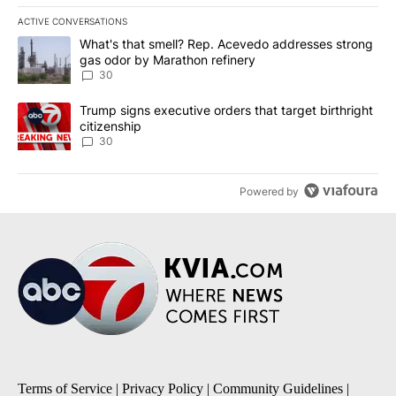
ACTIVE CONVERSATIONS
The following is a list of the most commented articles in the last 7
A trending article titled "What's that smell? Rep. Acevedo addre
What's that smell? Rep. Acevedo addresses strong
gas odor by Marathon refinery
30
A trending article titled "Trump signs executive orders that targe
Trump signs executive orders that target birthright
citizenship
30
Powered by
Terms of Service
|
Privacy Policy
|
Community Guidelines
|