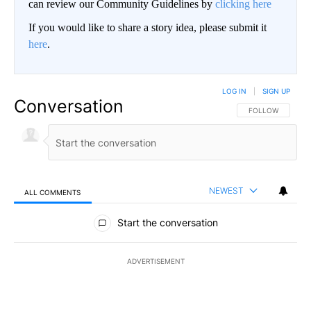
can review our Community Guidelines by
clicking here
If you would like to share a story idea, please submit it
here
.
LOG IN
|
SIGN UP
Conversation
FOLLOW THIS CO
FOLLOW
NEWEST
ALL COMMENTS
All Comments
Start the conversation
ADVERTISEMENT