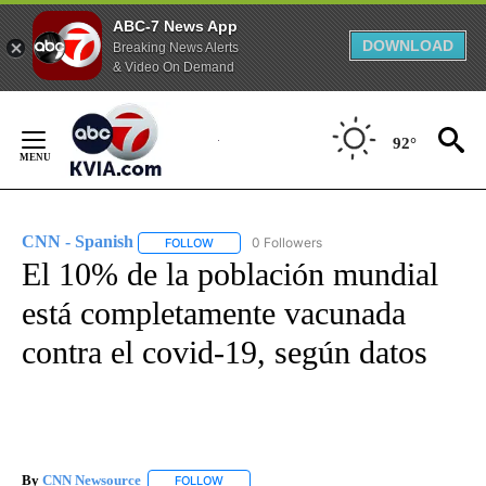
ABC-7 News App
DOWNLOAD
Breaking News Alerts
& Video On Demand
Skip
to
92°
Content
CNN - Spanish
0 Followers
FOLLOW
FOLLOW "CNN - SPANISH" TO RECEIVE NOTIFI
El 10% de la población mundial
está completamente vacunada
contra el covid-19, según datos
By
CNN Newsource
FOLLOW
FOLLOW "" TO RECEIVE NOTIFICATIONS ABOU