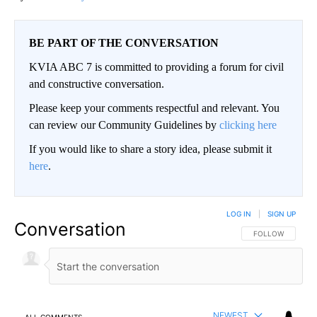
BE PART OF THE CONVERSATION
KVIA ABC 7 is committed to providing a forum for civil
and constructive conversation.
Please keep your comments respectful and relevant. You
can review our Community Guidelines by
clicking here
If you would like to share a story idea, please submit it
here
.
LOG IN
|
SIGN UP
Conversation
FOLLOW THIS CO
FOLLOW
NEWEST
ALL COMMENTS