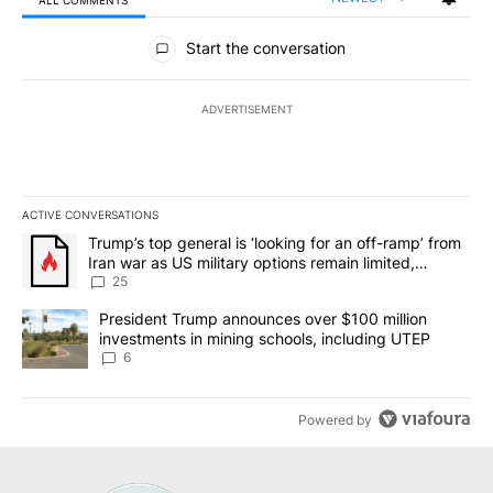
All Comments
Start the conversation
ADVERTISEMENT
ACTIVE CONVERSATIONS
The following is a list of the most commented articles in the last 7
A trending article titled "Trump’s top general is ‘looking for an o
Trump’s top general is ‘looking for an off-ramp’ from
Iran war as US military options remain limited,
sources say
25
A trending article titled "President Trump announces over $100 m
President Trump announces over $100 million
investments in mining schools, including UTEP
6
Powered by