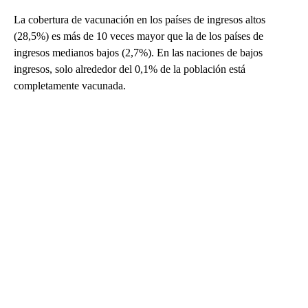
La cobertura de vacunación en los países de ingresos altos
(28,5%) es más de 10 veces mayor que la de los países de
ingresos medianos bajos (2,7%). En las naciones de bajos
ingresos, solo alrededor del 0,1% de la población está
completamente vacunada.
A
D
V
E
R
TI
S
E
M
E
N
T