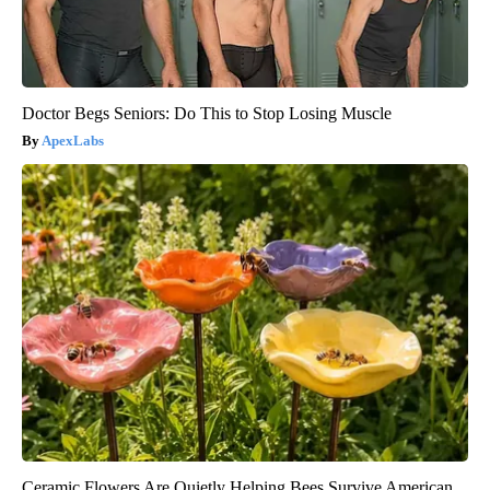
Doctor Begs Seniors: Do This to Stop Losing Muscle
ApexLabs
Ceramic Flowers Are Quietly Helping Bees Survive American