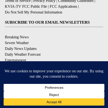
Terms of Service
|
Privacy Policy
|
Community Guidelines
|
KVIA-TV FCC Public File
|
FCC Applications
|
Do Not Sell My Personal Information
SUBSCRIBE TO OUR EMAIL NEWSLETTERS
Breaking News
Severe Weather
Daily News Updates
Daily Weather Forecast
Entertainment
Contests & Promotions
DOWNLOAD OUR APPS
Available for iOS and Android