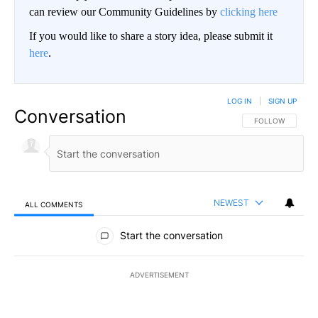
can review our Community Guidelines by
clicking here
If you would like to share a story idea, please submit it
here
.
LOG IN
|
SIGN UP
Conversation
FOLLOW THIS CO
FOLLOW
NEWEST
ALL COMMENTS
All Comments
Start the conversation
ADVERTISEMENT