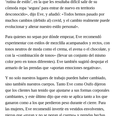
‘rutina de estilo’, en la que les resultaba difícil salir de su
cómoda ropa ‘segura’ para entrar de nuevo en territorio
desconocido», dijo Eve, y añadió: «Todos hemos pasado por
muchos cambios (debido al) covid, y el cambio realmente puede
evolucionar y alterar nuestro estilo personal».
Para quienes no sepan por dónde empezar, Eve recomendó
experimentar con estilos de mezclilla acampanados y rectos, con
tonos neutros de moda como el crema, el avena o el chocolate, y
con la «combinación de tonos» (llevar un conjunto del mismo
color pero en tonos diferentes). Eve también sugirió despojar el
armario de las prendas que «aportan emociones negativas».
Y no solo nuestros lugares de trabajo pueden haber cambiado,
sino también nuestros cuerpos. Tanto Eve como Osifo dijeron
que los clientes han tenido que ajustarse a sus formas corporales
cambiantes, y este último dijo que esto se aplica tanto a los que
ganaron como a los que perdieron peso durante el cierre. Para
las mujeres, Eve recomendó invertir en vestidos envolventes,
piezas que «rozan y no se pegan al cuerpo» y prendas hechas