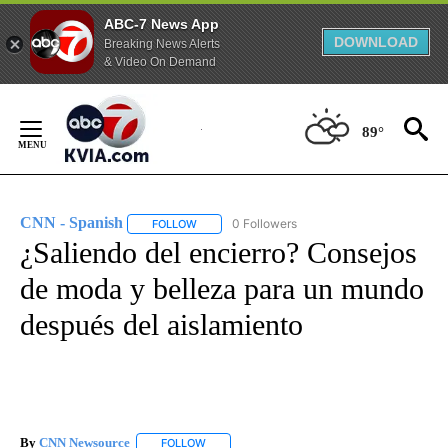
ABC-7 News App
DOWNLOAD
Breaking News Alerts
& Video On Demand
Skip
to
89°
Content
CNN - Spanish
0 Followers
FOLLOW
FOLLOW "CNN - SPANISH" TO RECEIVE NOTIFI
¿Saliendo del encierro? Consejos
de moda y belleza para un mundo
después del aislamiento
By
CNN Newsource
FOLLOW
FOLLOW "" TO RECEIVE NOTIFICATIONS ABOU