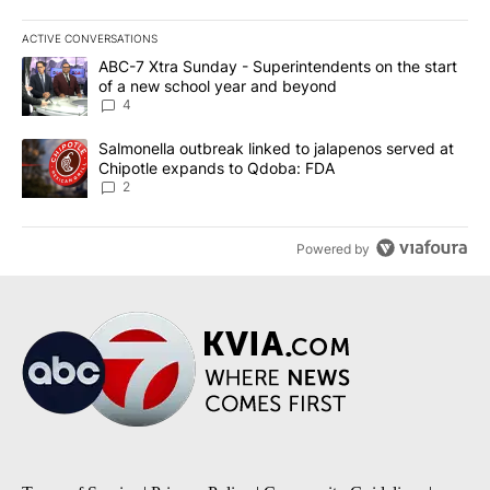
ACTIVE CONVERSATIONS
The following is a list of the most commented articles in the last 7
A trending article titled "ABC-7 Xtra Sunday - Superintendents o
ABC-7 Xtra Sunday - Superintendents on the start
of a new school year and beyond
4
A trending article titled "Salmonella outbreak linked to jalapen
Salmonella outbreak linked to jalapenos served at
Chipotle expands to Qdoba: FDA
2
Powered by