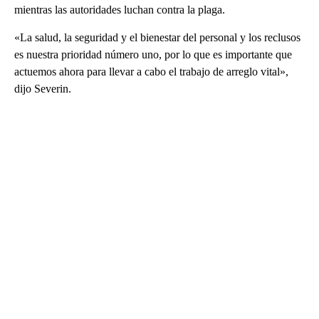
mientras las autoridades luchan contra la plaga.
«La salud, la seguridad y el bienestar del personal y los reclusos
es nuestra prioridad número uno, por lo que es importante que
actuemos ahora para llevar a cabo el trabajo de arreglo vital»,
dijo Severin.
A
D
V
E
R
TI
S
E
M
E
N
T