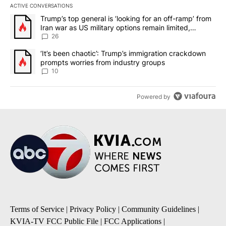
ACTIVE CONVERSATIONS
The following is a list of the most commented articles in the last 7
A trending article titled "Trump’s top general is ‘looking for an o
Trump’s top general is ‘looking for an off-ramp’ from
Iran war as US military options remain limited,
sources say
26
A trending article titled "‘It’s been chaotic’: Trump’s immigrati
‘It’s been chaotic’: Trump’s immigration crackdown
prompts worries from industry groups
10
Powered by
Terms of Service
|
Privacy Policy
|
Community Guidelines
|
KVIA-TV FCC Public File
|
FCC Applications
|