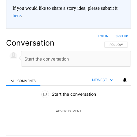
If you would like to share a story idea, please submit it
here
.
LOG IN
|
SIGN UP
Conversation
FOLLOW THIS CO
FOLLOW
NEWEST
ALL COMMENTS
All Comments
Start the conversation
ADVERTISEMENT