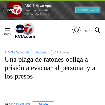
ABC-7 News App
DOWNLOAD
Breaking News Alerts
& Video On Demand
Skip
to
80°
Content
CNN - Spanish
0 Followers
FOLLOW
FOLLOW "CNN - SPANISH" TO RECEIVE NOTIFI
Una plaga de ratones obliga a
prisión a evacuar al personal y a
los presos
By
CNN Newsource
FOLLOW
FOLLOW "" TO RECEIVE NOTIFICATIONS ABOU