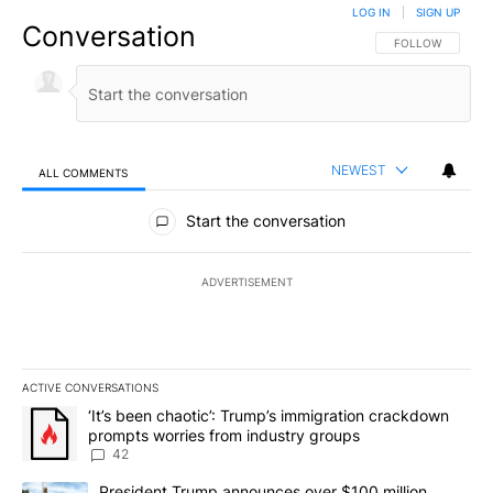
LOG IN
|
SIGN UP
Conversation
FOLLOW THIS CO
FOLLOW
NEWEST
ALL COMMENTS
All Comments
Start the conversation
ADVERTISEMENT
ACTIVE CONVERSATIONS
The following is a list of the most commented articles in the last 7
A trending article titled "‘It’s been chaotic’: Trump’s immigrati
‘It’s been chaotic’: Trump’s immigration crackdown
prompts worries from industry groups
42
A trending article titled "President Trump announces over $100 m
President Trump announces over $100 million