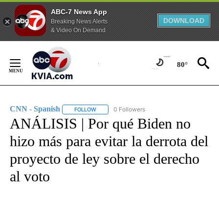
ABC-7 News App
DOWNLOAD
Breaking News Alerts
& Video On Demand
Skip
to
80°
Content
CNN - Spanish
0 Followers
FOLLOW
FOLLOW "CNN - SPANISH" TO RECEIVE NOTIFI
ANÁLISIS | Por qué Biden no
hizo más para evitar la derrota del
proyecto de ley sobre el derecho
al voto