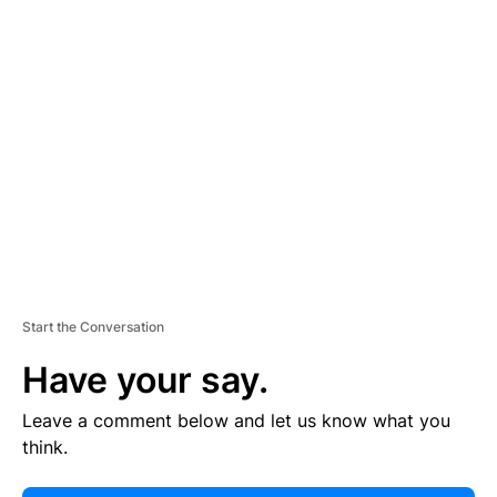
E
R
TI
S
E
M
E
N
T
Start the Conversation
Have your say.
Leave a comment below and let us know what you
think.