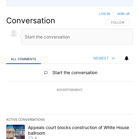
LOG IN
|
SIGN UP
Conversation
FOLLOW THIS CO
FOLLOW
NEWEST
ALL COMMENTS
All Comments
Start the conversation
ADVERTISEMENT
ACTIVE CONVERSATIONS
The following is a list of the most commented articles in the last 7
A trending article titled "Appeals court blocks construction of W
Appeals court blocks construction of White House
ballroom
8