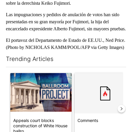
sobre la derechista Keiko Fujimori.
Las impugnaciones y pedidos de anulación de votos han sido
presentadas en su gran mayoría por Fujimori, la hija del
encarcelado expresidente Alberto Fujimori, sin mayores pruebas.
El portavoz del Departamento de Estado de EE.UU., Ned Price.
(Photo by NICHOLAS KAMM/POOL/AFP via Getty Images)
Trending Articles
The following is a list of the most commented articles in the last 7
A trending article titled "Appeals court blocks construction o
A trending article titled "Co
Appeals court blocks
Comments
construction of White House
ballro...