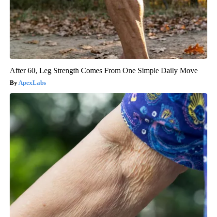
After 60, Leg Strength Comes From One Simple Daily Move
ApexLabs