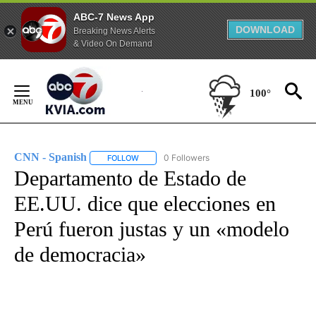
ABC-7 News App
DOWNLOAD
Breaking News Alerts
& Video On Demand
Skip
to
100°
Content
CNN - Spanish
0 Followers
FOLLOW
FOLLOW "CNN - SPANISH" TO RECEIVE NOTIFI
Departamento de Estado de
EE.UU. dice que elecciones en
Perú fueron justas y un «modelo
de democracia»