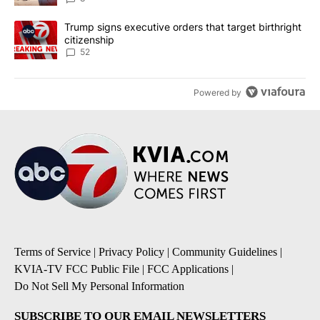
A trending article titled "Trump signs executive orders that targe
Trump signs executive orders that target birthright
citizenship
52
Powered by
Terms of Service
|
Privacy Policy
|
Community Guidelines
|
KVIA-TV FCC Public File
|
FCC Applications
|
Do Not Sell My Personal Information
SUBSCRIBE TO OUR EMAIL NEWSLETTERS