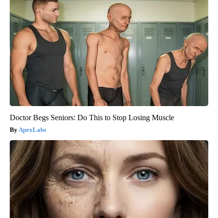
Doctor Begs Seniors: Do This to Stop Losing Muscle
ApexLabs