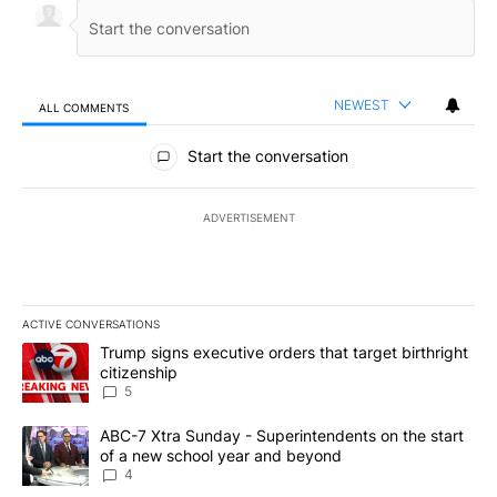
NEWEST
ALL COMMENTS
All Comments
Start the conversation
ADVERTISEMENT
ACTIVE CONVERSATIONS
The following is a list of the most commented articles in the last 7
A trending article titled "Trump signs executive orders that targe
Trump signs executive orders that target birthright
citizenship
5
A trending article titled "ABC-7 Xtra Sunday - Superintendents o
ABC-7 Xtra Sunday - Superintendents on the start
of a new school year and beyond
4