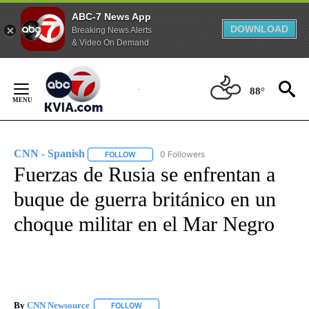
ABC-7 News App
DOWNLOAD
Breaking News Alerts
& Video On Demand
Skip
to
88°
Content
CNN - Spanish
0 Followers
FOLLOW
FOLLOW "CNN - SPANISH" TO RECEIVE NOTIFI
Fuerzas de Rusia se enfrentan a
buque de guerra británico en un
choque militar en el Mar Negro
By
CNN Newsource
FOLLOW
FOLLOW "" TO RECEIVE NOTIFICATIONS ABOU