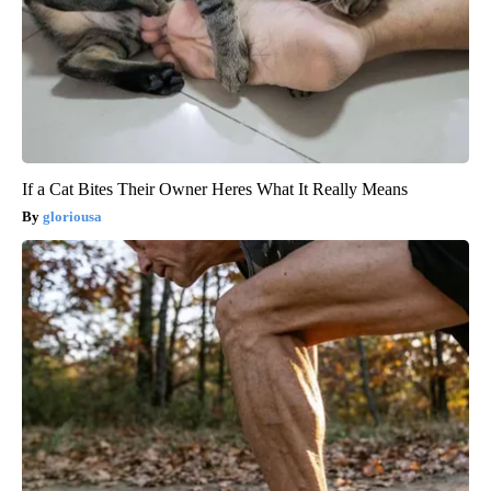
If a Cat Bites Their Owner Heres What It Really Means
gloriousa