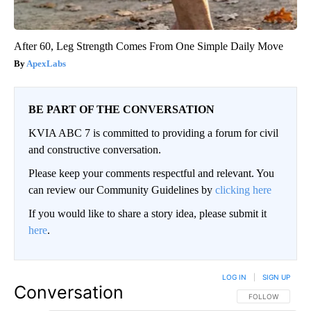
After 60, Leg Strength Comes From One Simple Daily Move
ApexLabs
BE PART OF THE CONVERSATION
KVIA ABC 7 is committed to providing a forum for civil
and constructive conversation.
Please keep your comments respectful and relevant. You
can review our Community Guidelines by
clicking here
If you would like to share a story idea, please submit it
here
.
LOG IN
|
SIGN UP
Conversation
FOLLOW THIS CO
FOLLOW