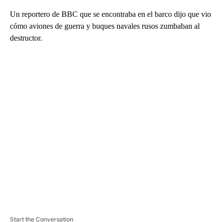
Un reportero de BBC que se encontraba en el barco dijo que vio
cómo aviones de guerra y buques navales rusos zumbaban al
destructor.
A
D
V
E
R
TI
S
E
M
E
N
T
Start the Conversation