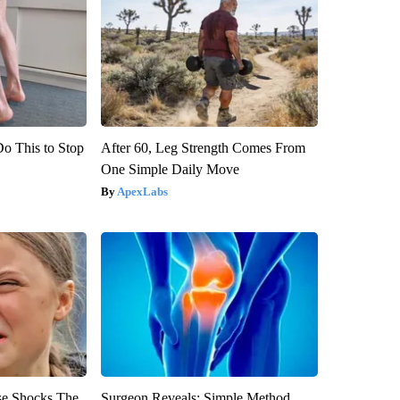
Do This to Stop
After 60, Leg Strength Comes From
One Simple Daily Move
ApexLabs
se Shocks The
Surgeon Reveals: Simple Method