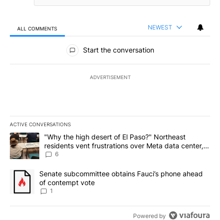
NEWEST
ALL COMMENTS
All Comments
Start the conversation
ADVERTISEMENT
ACTIVE CONVERSATIONS
The following is a list of the most commented articles in the last 7
A trending article titled ""Why the high desert of El Paso?" Northe
"Why the high desert of El Paso?" Northeast
residents vent frustrations over Meta data center,
utilities
6
A trending article titled "Senate subcommittee obtains Fauci’s 
Senate subcommittee obtains Fauci’s phone ahead
of contempt vote
1
Powered by