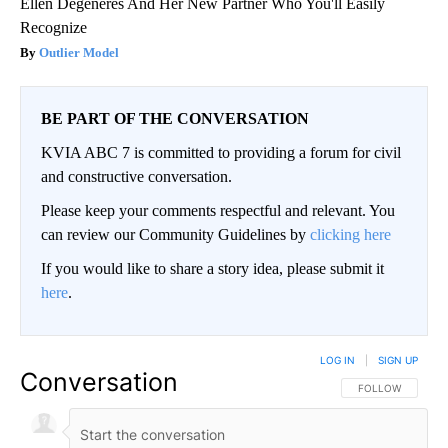
Ellen Degeneres And Her New Partner Who You'll Easily
Recognize
Outlier Model
BE PART OF THE CONVERSATION
KVIA ABC 7 is committed to providing a forum for civil
and constructive conversation.
Please keep your comments respectful and relevant. You
can review our Community Guidelines by
clicking here
If you would like to share a story idea, please submit it
here
.
LOG IN
|
SIGN UP
Conversation
FOLLOW THIS CO
FOLLOW