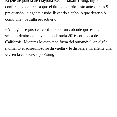
El jefe de policía de Daytona Beach, Jakari Young, dijo en una
conferencia de prensa que el tiroteo ocurrió justo antes de las 9
pm cuando un agente estaba llevando a cabo lo que describió
como una «patrulla proactiva».
«Al llegar, se puso en contacto con un cobarde que estaba
sentado dentro de un vehículo Honda 2016 con placa de
California. Mientras lo escoltaba fuera del automóvil, en algún
momento el sospechoso se da vuelta y le dispara a mi agente una
vez en la cabeza», dijo Young.
A
D
V
E
R
TI
S
E
M
E
N
T