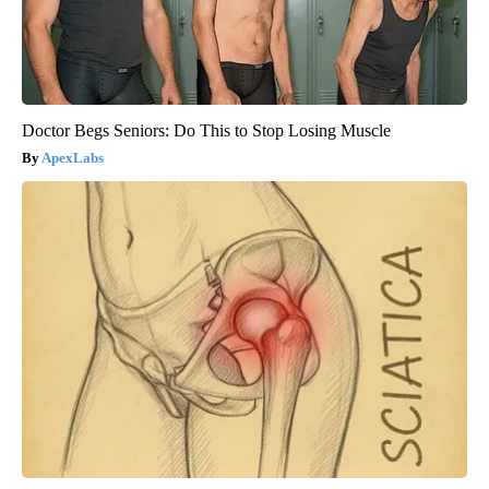
Doctor Begs Seniors: Do This to Stop Losing Muscle
ApexLabs