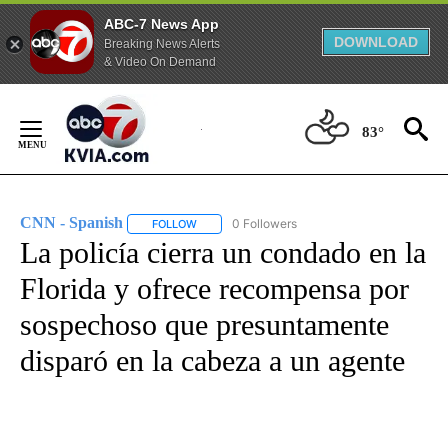
ABC-7 News App
DOWNLOAD
Breaking News Alerts
& Video On Demand
Skip
to
83°
Content
CNN - Spanish
0 Followers
FOLLOW
FOLLOW "CNN - SPANISH" TO RECEIVE NOTIFI
La policía cierra un condado en la
Florida y ofrece recompensa por
sospechoso que presuntamente
disparó en la cabeza a un agente