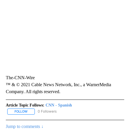
The-CNN-Wire
™ & © 2021 Cable News Network, Inc., a WarnerMedia
Company. All rights reserved.
Article Topic Follows:
CNN - Spanish
0 Followers
FOLLOW
FOLLOW "CNN - SPANISH" TO RECEIVE NOTIFICATIONS ABOUT NE
Jump to comments ↓