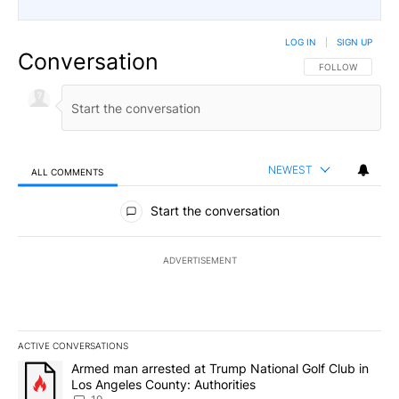
LOG IN
|
SIGN UP
Conversation
FOLLOW THIS CO
FOLLOW
NEWEST
ALL COMMENTS
All Comments
Start the conversation
ADVERTISEMENT
ACTIVE CONVERSATIONS
The following is a list of the most commented articles in the last 7
A trending article titled "Armed man arrested at Trump National G
Armed man arrested at Trump National Golf Club in
Los Angeles County: Authorities