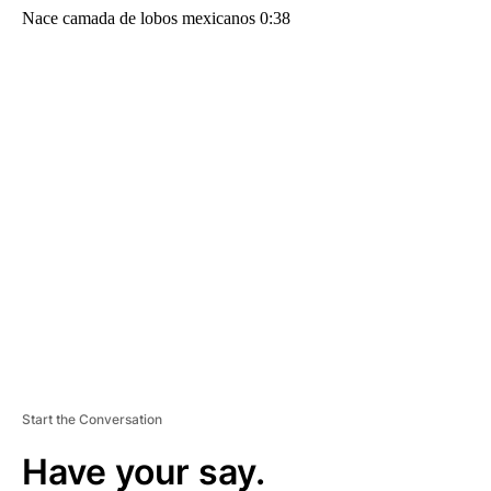
Nace camada de lobos mexicanos 0:38
A
D
V
E
R
TI
S
E
M
E
N
T
Start the Conversation
Have your say.