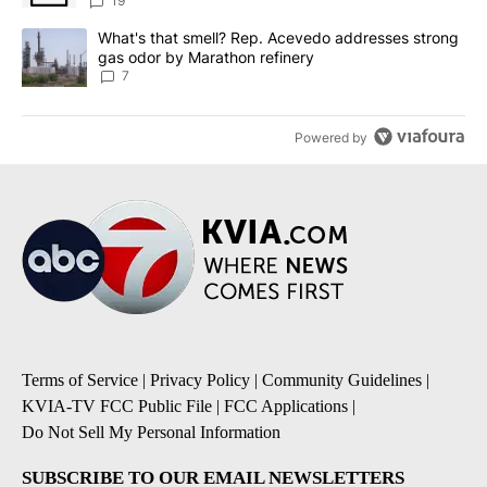
19
A trending article titled "What's that smell? Rep. Acevedo addre
What's that smell? Rep. Acevedo addresses strong
gas odor by Marathon refinery
7
Powered by
Terms of Service
|
Privacy Policy
|
Community Guidelines
|
KVIA-TV FCC Public File
|
FCC Applications
|
Do Not Sell My Personal Information
SUBSCRIBE TO OUR EMAIL NEWSLETTERS