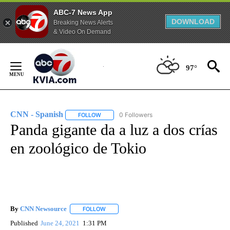
ABC-7 News App
DOWNLOAD
Breaking News Alerts
& Video On Demand
Skip
to
97°
Content
CNN - Spanish
0 Followers
FOLLOW
FOLLOW "CNN - SPANISH" TO RECEIVE NOTIFI
Panda gigante da a luz a dos crías
en zoológico de Tokio
By
CNN Newsource
FOLLOW
FOLLOW "" TO RECEIVE NOTIFICATIONS ABOU
Published
June 24, 2021
1:31 PM