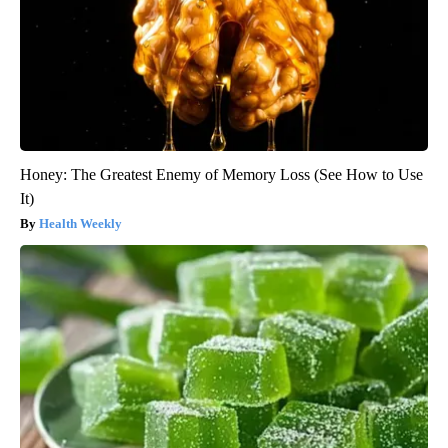
Honey: The Greatest Enemy of Memory Loss (See How to Use
It)
Health Weekly