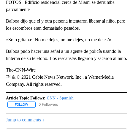
FOTOS | Edificio residencial cerca de Miami se derrumba
parcialmente
Balboa dijo que él y otra persona intentaron liberar al niño, pero
los escombros eran demasiado pesados.
«Solo gritaba: ‘No me dejes, no me dejes, no me dejes’».
Balboa pudo hacer una señal a un agente de policía usando la
linterna de su teléfono. Los rescatistas llegaron y sacaron al niño.
The-CNN-Wire
™ & © 2021 Cable News Network, Inc., a WarnerMedia
Company. All rights reserved.
Article Topic Follows:
CNN - Spanish
0 Followers
FOLLOW
FOLLOW "CNN - SPANISH" TO RECEIVE NOTIFICATIONS ABOUT NE
Jump to comments ↓