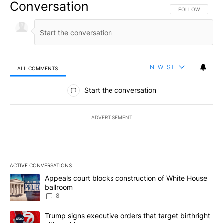
Conversation
FOLLOW THIS CO
FOLLOW
NEWEST
ALL COMMENTS
All Comments
Start the conversation
ADVERTISEMENT
ACTIVE CONVERSATIONS
The following is a list of the most commented articles in the last 7
A trending article titled "Appeals court blocks construction of W
Appeals court blocks construction of White House
ballroom
8
A trending article titled "Trump signs executive orders that targe
Trump signs executive orders that target birthright