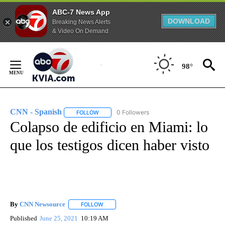
ABC-7 News App
DOWNLOAD
Breaking News Alerts
& Video On Demand
Skip
to
98°
Content
CNN - Spanish
0 Followers
FOLLOW
FOLLOW "CNN - SPANISH" TO RECEIVE NOTIFI
Colapso de edificio en Miami: lo
que los testigos dicen haber visto
By
CNN Newsource
FOLLOW
FOLLOW "" TO RECEIVE NOTIFICATIONS ABOU
Published
June 25, 2021
10:19 AM