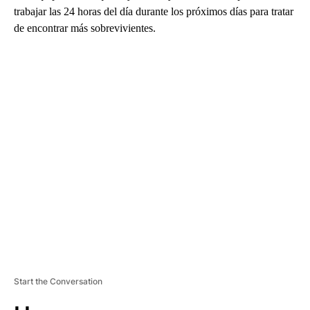
trabajar las 24 horas del día durante los próximos días para tratar
de encontrar más sobrevivientes.
A
D
V
E
R
TI
S
E
M
E
N
T
Start the Conversation