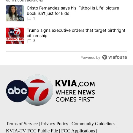
ACTIVE CONVERSATIONS
The following is a list of the most commented articles in the last 7
A trending article titled "Cristo Fernández says his 'Fútbol Is Life'
Cristo Fernández says his 'Fútbol Is Life' picture
book isn't just for kids
1
A trending article titled "Trump signs executive orders that targe
Trump signs executive orders that target birthright
citizenship
8
Powered by
Terms of Service
|
Privacy Policy
|
Community Guidelines
|
KVIA-TV FCC Public File
|
FCC Applications
|