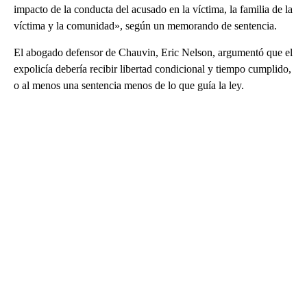
impacto de la conducta del acusado en la víctima, la familia de la
víctima y la comunidad», según un memorando de sentencia.
El abogado defensor de Chauvin, Eric Nelson, argumentó que el
expolicía debería recibir libertad condicional y tiempo cumplido,
o al menos una sentencia menos de lo que guía la ley.
A
D
V
E
R
TI
S
E
M
E
N
T