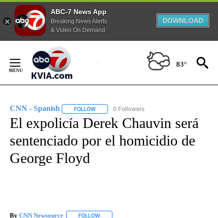
ABC-7 News App
DOWNLOAD
Breaking News Alerts
& Video On Demand
Skip
to
83°
Content
CNN - Spanish
0 Followers
FOLLOW
FOLLOW "CNN - SPANISH" TO RECEIVE NOTIFI
El expolicía Derek Chauvin será
sentenciado por el homicidio de
George Floyd
By
CNN Newsource
FOLLOW
FOLLOW "" TO RECEIVE NOTIFICATIONS ABOU