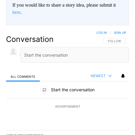
If you would like to share a story idea, please submit it
here
.
LOG IN
|
SIGN UP
Conversation
FOLLOW THIS CO
FOLLOW
NEWEST
ALL COMMENTS
All Comments
Start the conversation
ADVERTISEMENT