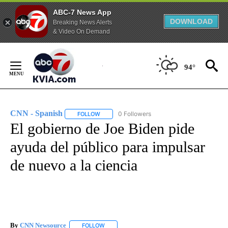
ABC-7 News App
DOWNLOAD
Breaking News Alerts
& Video On Demand
Skip
to
94°
Content
CNN - Spanish
0 Followers
FOLLOW
FOLLOW "CNN - SPANISH" TO RECEIVE NOTIFI
El gobierno de Joe Biden pide
ayuda del público para impulsar
de nuevo a la ciencia
By
CNN Newsource
FOLLOW
FOLLOW "" TO RECEIVE NOTIFICATIONS ABOU