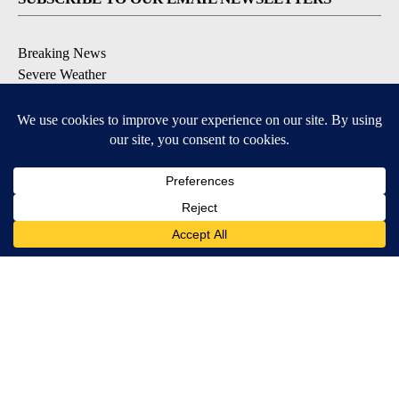
Breaking News
Severe Weather
Daily News Updates
Daily Weather Forecast
Entertainment
Contests & Promotions
DOWNLOAD OUR APPS
Available for iOS and Android
© 2026, NPG of Texas, L.P. El Paso, TX USA