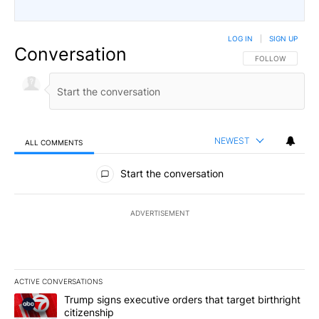
LOG IN
|
SIGN UP
Conversation
FOLLOW THIS CO
FOLLOW
NEWEST
ALL COMMENTS
All Comments
Start the conversation
ADVERTISEMENT
ACTIVE CONVERSATIONS
The following is a list of the most commented articles in the last 7
A trending article titled "Trump signs executive orders that targe
Trump signs executive orders that target birthright
citizenship