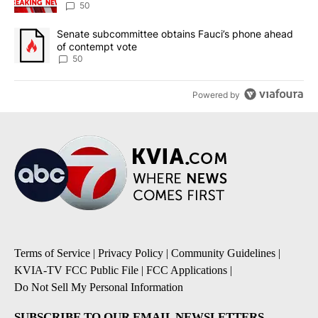
50
A trending article titled "Senate subcommittee obtains Fauci’s 
Senate subcommittee obtains Fauci’s phone ahead
of contempt vote
50
Powered by
Terms of Service
|
Privacy Policy
|
Community Guidelines
|
KVIA-TV FCC Public File
|
FCC Applications
|
Do Not Sell My Personal Information
SUBSCRIBE TO OUR EMAIL NEWSLETTERS