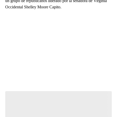
un grupo de republicanos liderado por la senadora de Virginia
Occidental Shelley Moore Capito.
A
D
V
E
R
TI
S
E
M
E
N
T