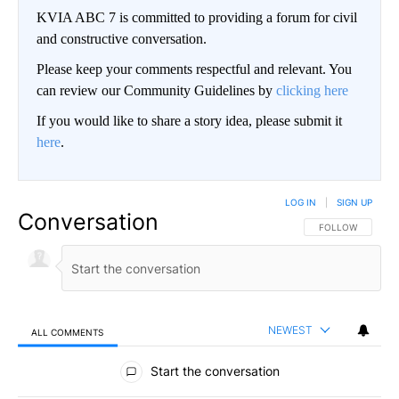
KVIA ABC 7 is committed to providing a forum for civil
and constructive conversation.
Please keep your comments respectful and relevant. You
can review our Community Guidelines by
clicking here
If you would like to share a story idea, please submit it
here
.
LOG IN
|
SIGN UP
Conversation
FOLLOW THIS CO
FOLLOW
NEWEST
ALL COMMENTS
All Comments
Start the conversation