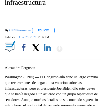
infraestructura
By
CNN Newsource
FOLLOW
FOLLOW "" TO RECEIVE NOTIFICATIONS ABOU
Published
June 25, 2021
2:36 PM
Show More
Facebook
X
LinkedIn
Alexandra Ferguson
Washington (CNN) — El Congreso aún tiene un largo camino
que recorrer antes de llegar a una votación sobre las
infraestructuras, pero el presidente Joe Biden dijo este jueves
que se había llegado a un acuerdo con un grupo bipartidista de
senadores. Aunque muchos detalles de su contenido siguen sin
estar claros, el costo total del acuerdo propuesto anunciado el