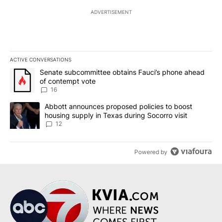
ADVERTISEMENT
ACTIVE CONVERSATIONS
The following is a list of the most commented articles in the last 7
A trending article titled "Senate subcommittee obtains Fauci’s 
Senate subcommittee obtains Fauci’s phone ahead
of contempt vote
16
A trending article titled "Abbott announces proposed policies to 
Abbott announces proposed policies to boost
housing supply in Texas during Socorro visit
12
Powered by