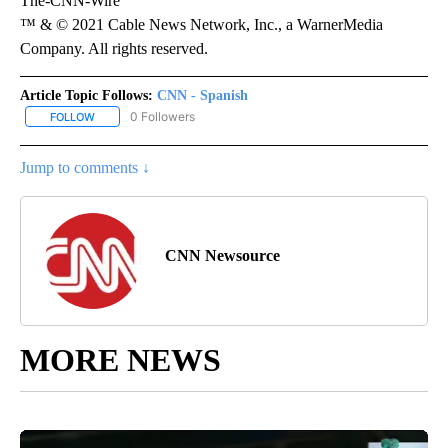
The-CNN-Wire
™ & © 2021 Cable News Network, Inc., a WarnerMedia
Company. All rights reserved.
Article Topic Follows:
CNN - Spanish
0 Followers
FOLLOW
FOLLOW "CNN - SPANISH" TO RECEIVE NOTIFICATIONS ABOUT NE
Jump to comments ↓
CNN Newsource
MORE NEWS