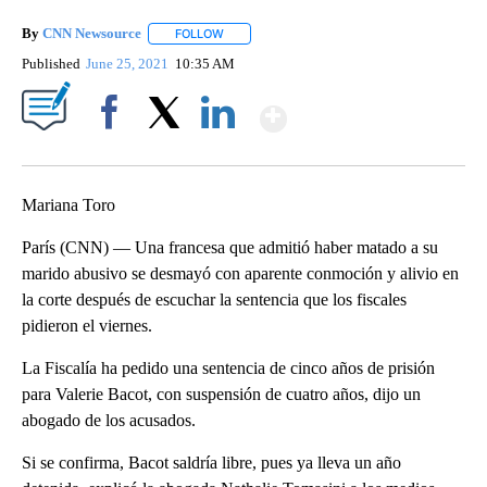
By
CNN Newsource
FOLLOW
FOLLOW "" TO RECEIVE NOTIFICATIONS ABOU
Published
June 25, 2021
10:35 AM
Show More
Facebook
X
LinkedIn
Mariana Toro
París (CNN) — Una francesa que admitió haber matado a su
marido abusivo se desmayó con aparente conmoción y alivio en
la corte después de escuchar la sentencia que los fiscales
pidieron el viernes.
La Fiscalía ha pedido una sentencia de cinco años de prisión
para Valerie Bacot, con suspensión de cuatro años, dijo un
abogado de los acusados.
Si se confirma, Bacot saldría libre, pues ya lleva un año