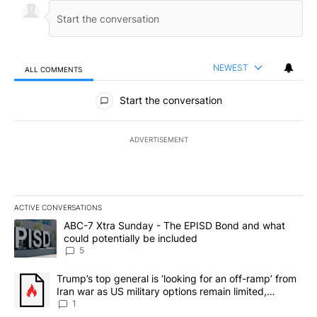
NEWEST
ALL COMMENTS
All Comments
Start the conversation
ADVERTISEMENT
ACTIVE CONVERSATIONS
The following is a list of the most commented articles in the last 7
A trending article titled "ABC-7 Xtra Sunday - The EPISD Bond a
ABC-7 Xtra Sunday - The EPISD Bond and what
could potentially be included
5
A trending article titled "Trump’s top general is ‘looking for an o
Trump’s top general is ‘looking for an off-ramp’ from
Iran war as US military options remain limited,
sources say
1