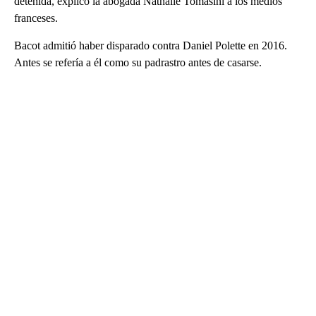
detenida, explicó la abogada Nathalie Tomasini a los medios
franceses.
Bacot admitió haber disparado contra Daniel Polette en 2016.
Antes se refería a él como su padrastro antes de casarse.
A
D
V
E
R
TI
S
E
M
E
N
T