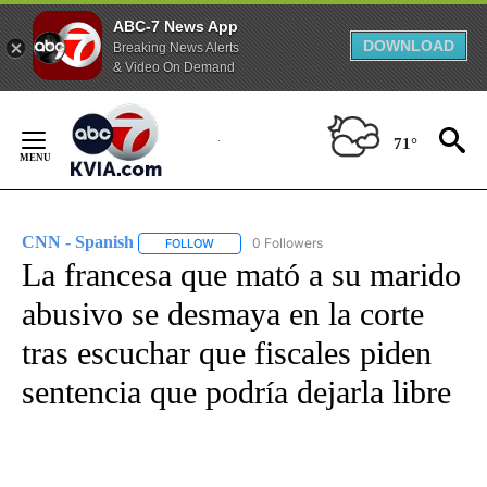
ABC-7 News App
DOWNLOAD
Breaking News Alerts
& Video On Demand
Skip
to
71°
Content
CNN - Spanish
0 Followers
FOLLOW
FOLLOW "CNN - SPANISH" TO RECEIVE NOTIFI
La francesa que mató a su marido
abusivo se desmaya en la corte
tras escuchar que fiscales piden
sentencia que podría dejarla libre