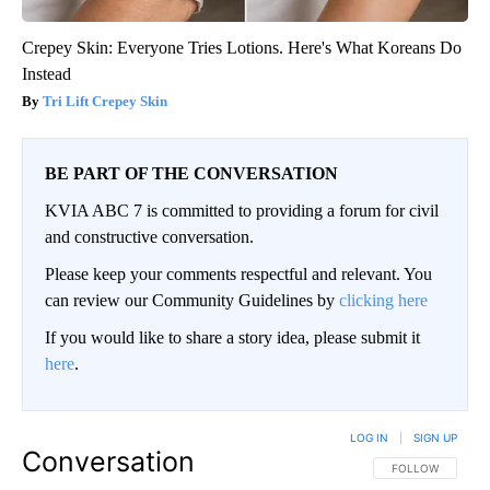
Crepey Skin: Everyone Tries Lotions. Here's What Koreans Do
Instead
Tri Lift Crepey Skin
BE PART OF THE CONVERSATION
KVIA ABC 7 is committed to providing a forum for civil
and constructive conversation.
Please keep your comments respectful and relevant. You
can review our Community Guidelines by
clicking here
If you would like to share a story idea, please submit it
here
.
LOG IN
|
SIGN UP
Conversation
FOLLOW THIS CO
FOLLOW