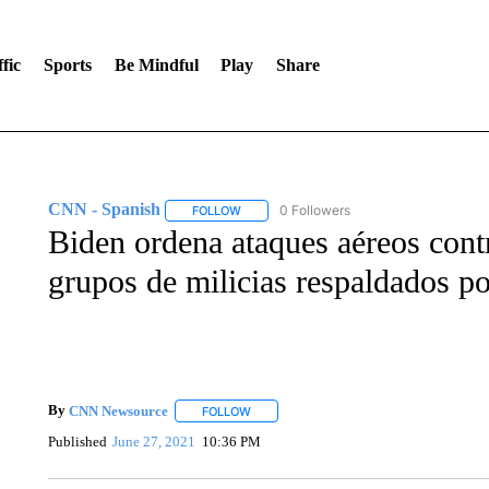
fic
Sports
Be Mindful
Play
Share
CNN - Spanish
0 Followers
FOLLOW
FOLLOW "CNN - SPANISH" TO RECEIVE NO
Biden ordena ataques aéreos contr
grupos de milicias respaldados po
By
CNN Newsource
FOLLOW
FOLLOW "" TO RECEIVE NOTIFICATIONS 
Published
June 27, 2021
10:36 PM