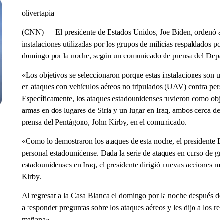
olivertapia
(CNN) — El presidente de Estados Unidos, Joe Biden, ordenó at
instalaciones utilizadas por los grupos de milicias respaldados por
domingo por la noche, según un comunicado de prensa del Dep
«Los objetivos se seleccionaron porque estas instalaciones son ut
en ataques con vehículos aéreos no tripulados (UAV) contra pers
Específicamente, los ataques estadounidenses tuvieron como obj
armas en dos lugares de Siria y un lugar en Iraq, ambos cerca de l
n
prensa del Pentágono, John Kirby, en el comunicado.
«Como lo demostraron los ataques de esta noche, el presidente B
personal estadounidense. Dada la serie de ataques en curso de gr
estadounidenses en Iraq, el presidente dirigió nuevas acciones mil
Kirby.
Al regresar a la Casa Blanca el domingo por la noche después 
a responder preguntas sobre los ataques aéreos y les dijo a los r
mañana».