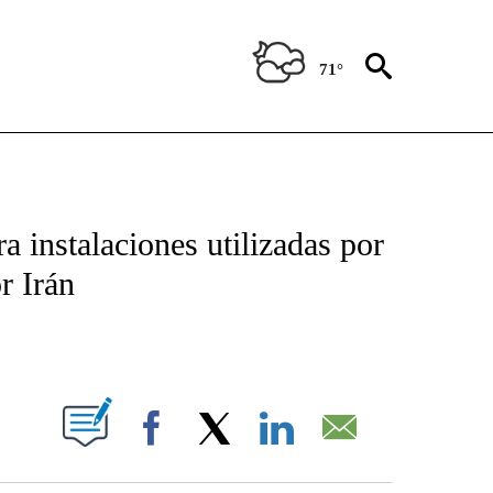
71°
TIFICATIONS ABOUT NEW PAGES ON "CNN - SPANISH".
a instalaciones utilizadas por
r Irán
ABOUT NEW PAGES ON "".
Facebook
X
LinkedIn
Email