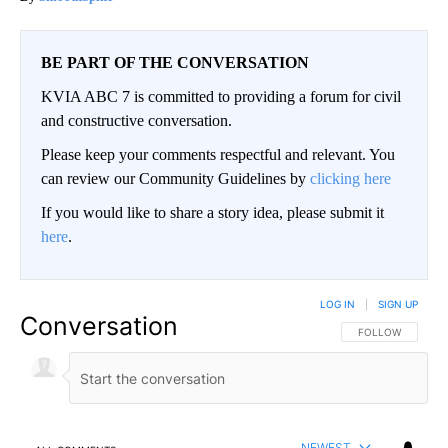
BE PART OF THE CONVERSATION
KVIA ABC 7 is committed to providing a forum for civil
and constructive conversation.
Please keep your comments respectful and relevant. You
can review our Community Guidelines by
clicking here
If you would like to share a story idea, please submit it
here
.
LOG IN
|
SIGN UP
Conversation
FOLLOW THIS CO
FOLLOW
NEWEST