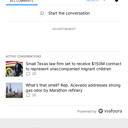
ALL COMMENTS
All Comments
Start the conversation
ADVERTISEMENT
ACTIVE CONVERSATIONS
The following is a list of the most commented articles in the last 7
A trending article titled "Small Texas law firm set to receive $
Small Texas law firm set to receive $150M contract
to represent unaccompanied migrant children
20
A trending article titled "What's that smell? Rep. Acevedo addre
What's that smell? Rep. Acevedo addresses strong
gas odor by Marathon refinery
20
Powered by