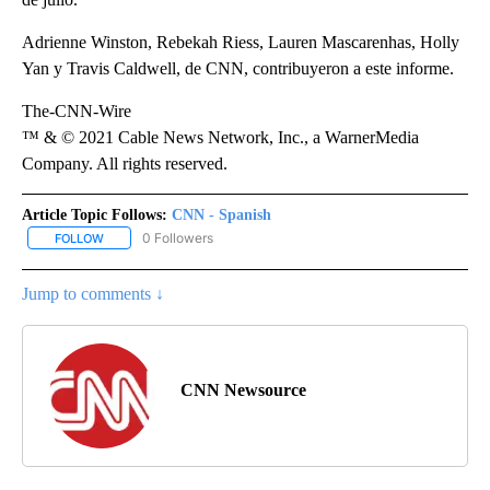
Adrienne Winston, Rebekah Riess, Lauren Mascarenhas, Holly
Yan y Travis Caldwell, de CNN, contribuyeron a este informe.
The-CNN-Wire
™ & © 2021 Cable News Network, Inc., a WarnerMedia
Company. All rights reserved.
Article Topic Follows:
CNN - Spanish
0 Followers
FOLLOW
FOLLOW "CNN - SPANISH" TO RECEIVE NOTIFICATIONS ABOUT NE
Jump to comments ↓
CNN Newsource