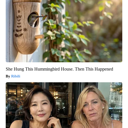
She Hung This Hummingbird House. Then This Happened
Ribili