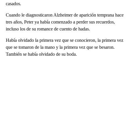
casados.
Cuando le diagnosticaron Alzheimer de aparición temprana hace
tres años, Peter ya había comenzado a perder sus recuerdos,
incluso los de su romance de cuento de hadas.
Había olvidado la primera vez que se conocieron, la primera vez
que se tomaron de la mano y la primera vez que se besaron.
También se había olvidado de su boda.
A
D
V
E
R
TI
S
E
M
E
N
T