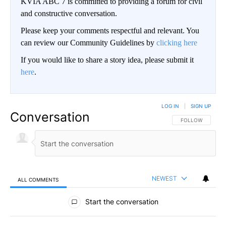
KVIA ABC 7 is committed to providing a forum for civil
and constructive conversation.
Please keep your comments respectful and relevant. You
can review our Community Guidelines by
clicking here
If you would like to share a story idea, please submit it
here
.
LOG IN
|
SIGN UP
Conversation
FOLLOW THIS CO
FOLLOW
NEWEST
ALL COMMENTS
All Comments
Start the conversation