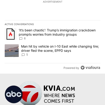
ADVERTISEMENT
ACTIVE CONVERSATIONS
The following is a list of the most commented articles in the last 7
A trending article titled "‘It’s been chaotic’: Trump’s immigrati
‘It’s been chaotic’: Trump’s immigration crackdown
prompts worries from industry groups
6
A trending article titled "Man hit by vehicle on I-10 East while c
Man hit by vehicle on I-10 East while changing tire;
driver fled the scene, EPPD says
5
Powered by