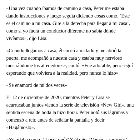
«Una vez cuando íbamos de camino a casa, Peter me estaba
dando instrucciones y luego seguía diciendo cosas como, ‘Este
es el camino a mi casa. Gire a la derecha para llegar a mi casa’,
como si yo fuera un conductor diferente no sabía dónde
vivíamos», dijo Lisa.
«Cuando llegamos a casa, él corrió a mi lado y me abrió la
puerta, me acompañó a nuestra casa y estaba muy nervioso
mostrándome los alrededores», contó. «Fue adorable, pero seguí
esperando que volviera a la realidad, pero nunca lo hizo».
«Se enamoró de mí dos veces»
El 12 de diciembre de 2020, mientras Peter y Lisa se
acurrucaban juntos viendo la serie de televisión «New Girl», una
sentida escena de boda la hizo llorar. Peter notó sus lágrimas y
comenzó a reír, antes de señalar la pantalla y decir:
«Hagámoslo».
«Yo estaba como, ‘¿hacer qué?’ Y él dijo, ‘Vamos a casarnos’,