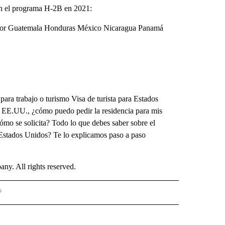
 en el programa H-2B en 2021:
ador Guatemala Honduras México Nicaragua Panamá
para trabajo o turismo Visa de turista para Estados
 EE.UU., ¿cómo puedo pedir la residencia para mis
ómo se solicita? Todo lo que debes saber sobre el
 Estados Unidos? Te lo explicamos paso a paso
. All rights reserved.
s
PANISH" TO RECEIVE NOTIFICATIONS ABOUT NEW PAGES ON "CNN - SPANISH".