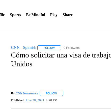
fic
Sports
Be Mindful
Play
Share
CNN - Spanish
0 Followers
FOLLOW
FOLLOW "CNN - SPANISH" TO RECEIVE NO
Cómo solicitar una visa de traba
Unidos
By
CNN Newsource
FOLLOW
FOLLOW "" TO RECEIVE NOTIFICATIONS 
Published
June 28, 2021
4:20 PM