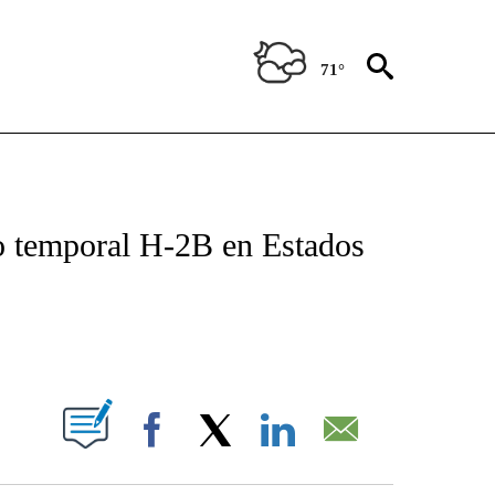
71°
TIFICATIONS ABOUT NEW PAGES ON "CNN - SPANISH".
jo temporal H-2B en Estados
ABOUT NEW PAGES ON "".
Facebook
X
LinkedIn
Email