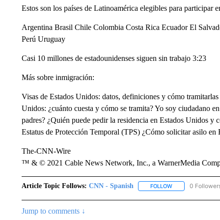
Estos son los países de Latinoamérica elegibles para participar
Argentina Brasil Chile Colombia Costa Rica Ecuador El Salv
Perú Uruguay
Casi 10 millones de estadounidenses siguen sin trabajo 3:23
Más sobre inmigración:
Visas de Estados Unidos: datos, definiciones y cómo tramitarlas 
Unidos: ¿cuánto cuesta y cómo se tramita? Yo soy ciudadano en
padres? ¿Quién puede pedir la residencia en Estados Unidos y c
Estatus de Protección Temporal (TPS) ¿Cómo solicitar asilo en
The-CNN-Wire
™ & © 2021 Cable News Network, Inc., a WarnerMedia Company
Article Topic Follows:
CNN - Spanish
0 Follower
FOLLOW
FOLLOW "CNN - S
Jump to comments ↓