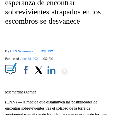
esperanza de encontrar
sobrevivientes atrapados en los
escombros se desvanece
By
CNN Newsource
FOLLOW
FOLLOW "" TO RECEIVE NOTIFICATIONS ABOU
Published
June 28, 2021
1:32 PM
Show More
Facebook
X
LinkedIn
josemartinezgomez
(CNN) — A medida que disminuyen las posibilidades de
encontrar sobrevivientes tras el colapso de la torre de
apartamentos en el sur de Florida, los seres queridos de los que