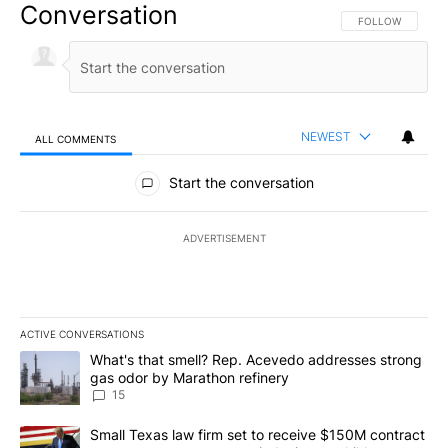
Conversation
FOLLOW THIS CO
FOLLOW
NEWEST
ALL COMMENTS
All Comments
Start the conversation
ADVERTISEMENT
ACTIVE CONVERSATIONS
The following is a list of the most commented articles in the last 7
A trending article titled "What's that smell? Rep. Acevedo addre
What's that smell? Rep. Acevedo addresses strong
gas odor by Marathon refinery
15
A trending article titled "Small Texas law firm set to receive $
Small Texas law firm set to receive $150M contract