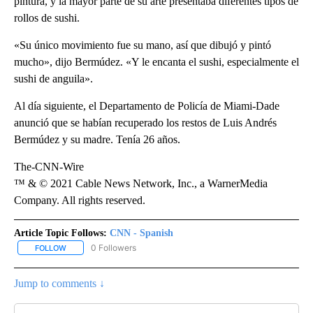
pintura, y la mayor parte de su arte presentaba diferentes tipos de
rollos de sushi.
«Su único movimiento fue su mano, así que dibujó y pintó
mucho», dijo Bermúdez. «Y le encanta el sushi, especialmente el
sushi de anguila».
Al día siguiente, el Departamento de Policía de Miami-Dade
anunció que se habían recuperado los restos de Luis Andrés
Bermúdez y su madre. Tenía 26 años.
The-CNN-Wire
™ & © 2021 Cable News Network, Inc., a WarnerMedia
Company. All rights reserved.
Article Topic Follows:
CNN - Spanish
0 Followers
FOLLOW
FOLLOW "CNN - SPANISH" TO RECEIVE NOTIFICATIONS ABOUT NE
Jump to comments ↓