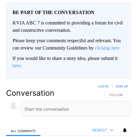
BE PART OF THE CONVERSATION
KVIA ABC 7 is committed to providing a forum for civil
and constructive conversation.
Please keep your comments respectful and relevant. You
can review our Community Guidelines by
clicking here
If you would like to share a story idea, please submit it
here
.
LOG IN
|
SIGN UP
Conversation
FOLLOW THIS CO
FOLLOW
NEWEST
ALL COMMENTS