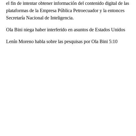
el fin de intentar obtener información del contenido digital de las
plataformas de la Empresa Pública Petroecuador y la entonces
Secretaría Nacional de Inteligencia.
Ola Bini niega haber interferido en asuntos de Estados Unidos
Lenín Moreno habla sobre las pesquisas por Ola Bini 5:10
A
D
V
E
R
TI
S
E
M
E
N
T