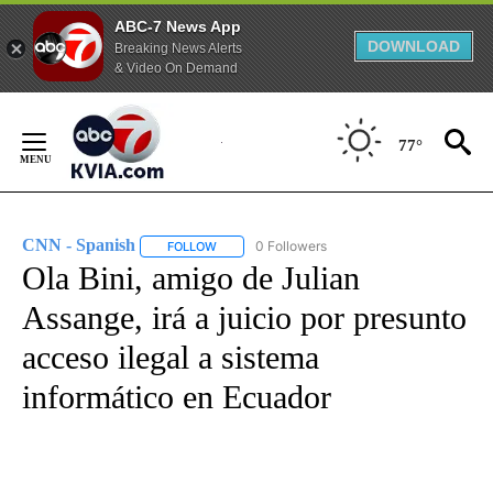
ABC-7 News App
DOWNLOAD
Breaking News Alerts
& Video On Demand
Skip
to
77°
Content
CNN - Spanish
0 Followers
FOLLOW
FOLLOW "CNN - SPANISH" TO RECEIVE NOTIFI
Ola Bini, amigo de Julian
Assange, irá a juicio por presunto
acceso ilegal a sistema
informático en Ecuador