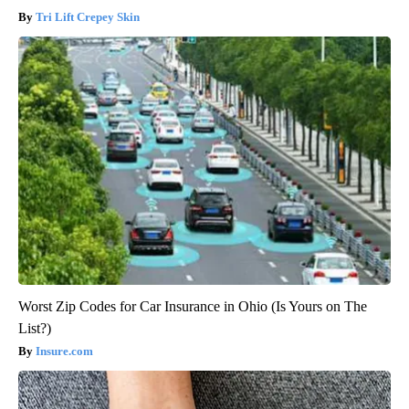
Tri Lift Crepey Skin
Worst Zip Codes for Car Insurance in Ohio (Is Yours on The
List?)
Insure.com