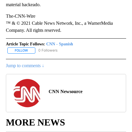
material hackeado.
The-CNN-Wire
™ & © 2021 Cable News Network, Inc., a WarnerMedia
Company. All rights reserved.
Article Topic Follows:
CNN - Spanish
0 Followers
FOLLOW
FOLLOW "CNN - SPANISH" TO RECEIVE NOTIFICATIONS ABOUT NE
Jump to comments ↓
CNN Newsource
MORE NEWS