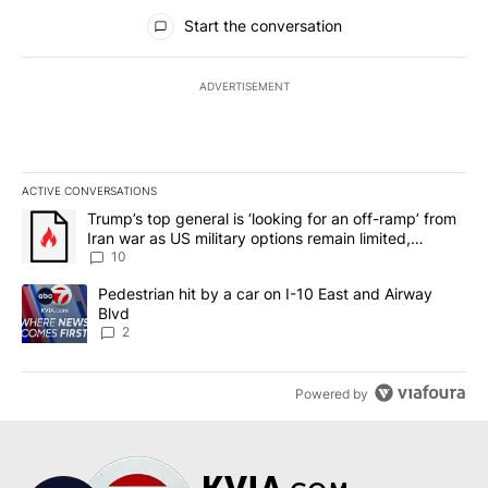
All Comments
Start the conversation
ADVERTISEMENT
ACTIVE CONVERSATIONS
The following is a list of the most commented articles in the last 7
A trending article titled "Trump’s top general is ‘looking for an o
Trump’s top general is ‘looking for an off-ramp’ from
Iran war as US military options remain limited,
sources say
10
A trending article titled "Pedestrian hit by a car on I-10 East an
Pedestrian hit by a car on I-10 East and Airway
Blvd
2
Powered by