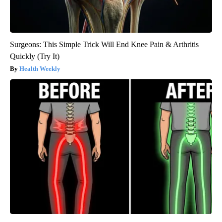
Surgeons: This Simple Trick Will End Knee Pain & Arthritis
Quickly (Try It)
Health Weekly