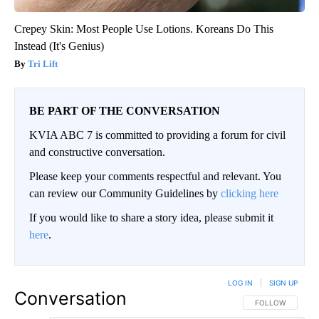
Crepey Skin: Most People Use Lotions. Koreans Do This
Instead (It's Genius)
Tri Lift
BE PART OF THE CONVERSATION
KVIA ABC 7 is committed to providing a forum for civil
and constructive conversation.
Please keep your comments respectful and relevant. You
can review our Community Guidelines by
clicking here
If you would like to share a story idea, please submit it
here
.
LOG IN
|
SIGN UP
Conversation
FOLLOW THIS CO
FOLLOW