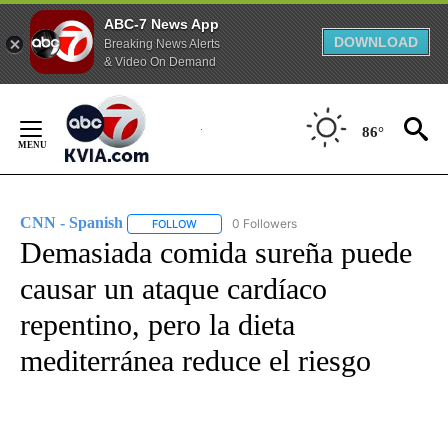
ABC-7 News App
DOWNLOAD
Breaking News Alerts
& Video On Demand
Skip
to
86°
Content
CNN - Spanish
0 Followers
FOLLOW
FOLLOW "CNN - SPANISH" TO RECEIVE NOTIFI
Demasiada comida sureña puede
causar un ataque cardíaco
repentino, pero la dieta
mediterránea reduce el riesgo