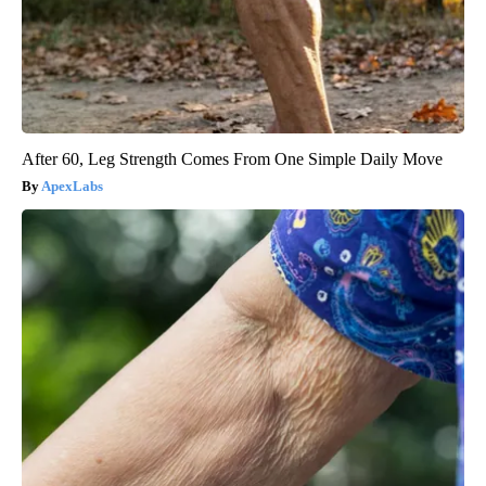
After 60, Leg Strength Comes From One Simple Daily Move
ApexLabs