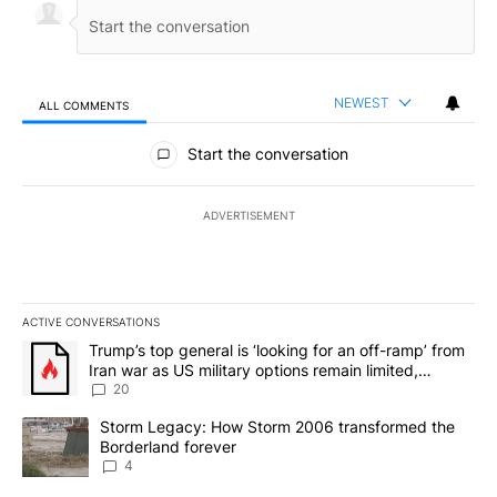
NEWEST
ALL COMMENTS
All Comments
Start the conversation
ADVERTISEMENT
ACTIVE CONVERSATIONS
The following is a list of the most commented articles in the last 7
A trending article titled "Trump’s top general is ‘looking for an o
Trump’s top general is ‘looking for an off-ramp’ from
Iran war as US military options remain limited,
sources say
20
A trending article titled "Storm Legacy: How Storm 2006 transfo
Storm Legacy: How Storm 2006 transformed the
Borderland forever
4