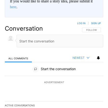
If you would like to share a story idea, please submit it
here
.
LOG IN
|
SIGN UP
Conversation
FOLLOW THIS CO
FOLLOW
NEWEST
ALL COMMENTS
All Comments
Start the conversation
ADVERTISEMENT
ACTIVE CONVERSATIONS