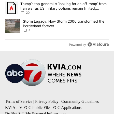
The following is a list of the most commented articles in the last 7
A trending article titled "Trump’s top general is ‘looking for an o
Trump’s top general is ‘looking for an off-ramp’ from
Iran war as US military options remain limited,
sources say
20
A trending article titled "Storm Legacy: How Storm 2006 transfo
Storm Legacy: How Storm 2006 transformed the
Borderland forever
4
Powered by
Terms of Service
|
Privacy Policy
|
Community Guidelines
|
KVIA-TV FCC Public File
|
FCC Applications
|
Do Not Sell My Personal Information