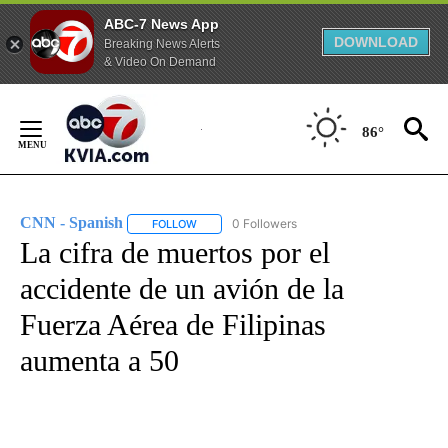
ABC-7 News App
DOWNLOAD
Breaking News Alerts
& Video On Demand
Skip
to
86°
Content
CNN - Spanish
0 Followers
FOLLOW
FOLLOW "CNN - SPANISH" TO RECEIVE NOTIFI
La cifra de muertos por el
accidente de un avión de la
Fuerza Aérea de Filipinas
aumenta a 50