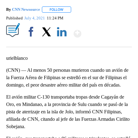
By
CNN Newsource
FOLLOW
FOLLOW "" TO RECEIVE NOTIFICATIONS ABOU
Published
July 4, 2021
11:24 PM
Show More
Facebook
X
LinkedIn
urielblanco
(CNN) — Al menos 50 personas murieron cuando un avión de
la Fuerza Aérea de Filipinas se estrelló en el sur de Filipinas el
domingo, el peor desastre aéreo militar del país en décadas.
El avión militar C-130 transportaba tropas desde Cagayán de
Oro, en Mindanao, a la provincia de Sulu cuando se pasó de la
pista de aterrizaje en la isla de Jolo, informó CNN Filipinas,
afiliada de CNN, citando al jefe de las Fuerzas Armadas Cirilito
Sobejana.