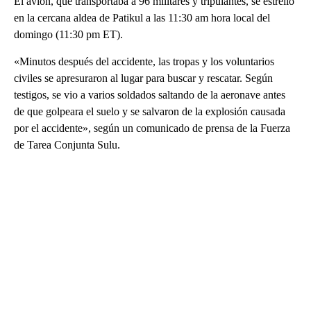
El avión, que transportaba a 96 militares y tripulantes, se estrelló
en la cercana aldea de Patikul a las 11:30 am hora local del
domingo (11:30 pm ET).
«Minutos después del accidente, las tropas y los voluntarios
civiles se apresuraron al lugar para buscar y rescatar. Según
testigos, se vio a varios soldados saltando de la aeronave antes
de que golpeara el suelo y se salvaron de la explosión causada
por el accidente», según un comunicado de prensa de la Fuerza
de Tarea Conjunta Sulu.
A
D
V
E
R
TI
S
E
M
E
N
T