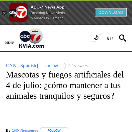
ABC-7 News App
DOWNLOAD
Breaking News Alerts
& Video On Demand
Skip
to
81°
Content
CNN - Spanish
0 Followers
FOLLOW
FOLLOW "CNN - SPANISH" TO RECEIVE NOTIFI
Mascotas y fuegos artificiales del
4 de julio: ¿cómo mantener a tus
animales tranquilos y seguros?
By
CNN Newsource
FOLLOW
FOLLOW "" TO RECEIVE NOTIFICATIONS ABOU