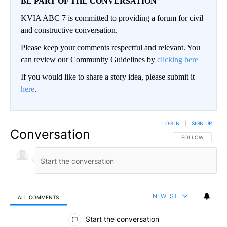
BE PART OF THE CONVERSATION
KVIA ABC 7 is committed to providing a forum for civil
and constructive conversation.
Please keep your comments respectful and relevant. You
can review our Community Guidelines by
clicking here
If you would like to share a story idea, please submit it
here
.
LOG IN
|
SIGN UP
Conversation
FOLLOW THIS CO
FOLLOW
NEWEST
ALL COMMENTS
All Comments
Start the conversation