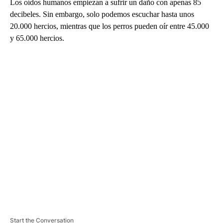
Los oídos humanos empiezan a sufrir un daño con apenas 85
decibeles. Sin embargo, solo podemos escuchar hasta unos
20.000 hercios, mientras que los perros pueden oír entre 45.000
y 65.000 hercios.
A
D
V
E
R
TI
S
E
M
E
N
T
Start the Conversation