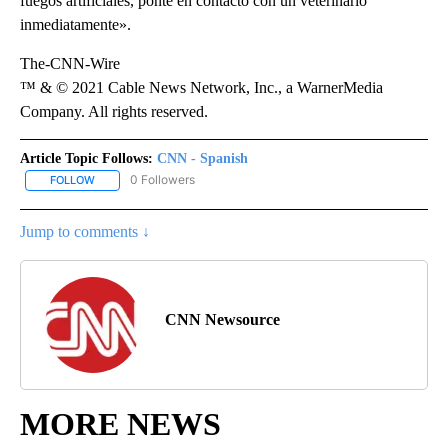
fuegos artificiales, ponte en contacto con un veterinario
inmediatamente».
The-CNN-Wire
™ & © 2021 Cable News Network, Inc., a WarnerMedia
Company. All rights reserved.
Article Topic Follows:
CNN - Spanish
0 Followers
FOLLOW
FOLLOW "CNN - SPANISH" TO RECEIVE NOTIFICATIONS ABOUT NE
Jump to comments ↓
CNN Newsource
MORE NEWS