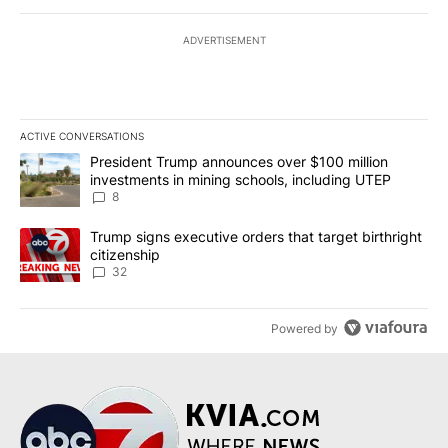
ADVERTISEMENT
ACTIVE CONVERSATIONS
The following is a list of the most commented articles in the last 7
A trending article titled "President Trump announces over $100 m
President Trump announces over $100 million
investments in mining schools, including UTEP
8
A trending article titled "Trump signs executive orders that targe
Trump signs executive orders that target birthright
citizenship
32
Powered by