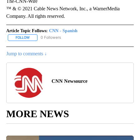
The-CNN-Wire
™ & © 2021 Cable News Network, Inc., a WarnerMedia
Company. All rights reserved.
Article Topic Follows:
CNN - Spanish
0 Followers
FOLLOW
FOLLOW "CNN - SPANISH" TO RECEIVE NOTIFICATIONS ABOUT NE
Jump to comments ↓
CNN Newsource
MORE NEWS