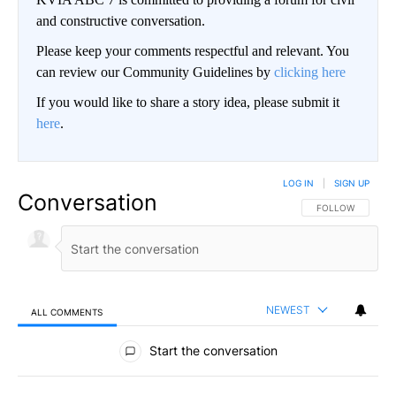
and constructive conversation.
Please keep your comments respectful and relevant. You
can review our Community Guidelines by
clicking here
If you would like to share a story idea, please submit it
here
.
LOG IN
|
SIGN UP
Conversation
FOLLOW THIS CO
FOLLOW
NEWEST
ALL COMMENTS
All Comments
Start the conversation