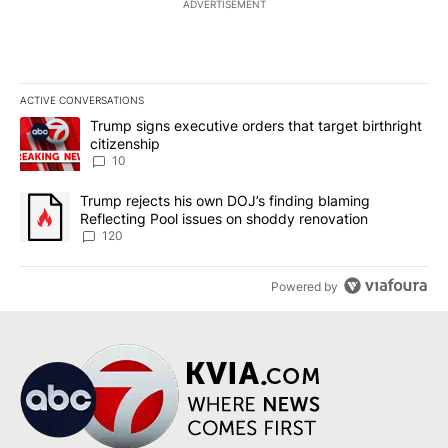
ADVERTISEMENT
ACTIVE CONVERSATIONS
The following is a list of the most commented articles in the last 7
A trending article titled "Trump signs executive orders that targe
Trump signs executive orders that target birthright
citizenship
10
A trending article titled "Trump rejects his own DOJ’s finding bl
Trump rejects his own DOJ’s finding blaming
Reflecting Pool issues on shoddy renovation
120
Powered by