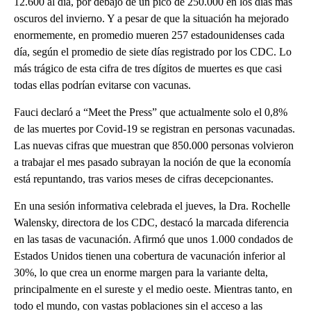
12.600 al día, por debajo de un pico de 250.000 en los días más
oscuros del invierno. Y a pesar de que la situación ha mejorado
enormemente, en promedio mueren 257 estadounidenses cada
día, según el promedio de siete días registrado por los CDC. Lo
más trágico de esta cifra de tres dígitos de muertes es que casi
todas ellas podrían evitarse con vacunas.
Fauci declaró a “Meet the Press” que actualmente solo el 0,8%
de las muertes por Covid-19 se registran en personas vacunadas.
Las nuevas cifras que muestran que 850.000 personas volvieron
a trabajar el mes pasado subrayan la noción de que la economía
está repuntando, tras varios meses de cifras decepcionantes.
En una sesión informativa celebrada el jueves, la Dra. Rochelle
Walensky, directora de los CDC, destacó la marcada diferencia
en las tasas de vacunación. Afirmó que unos 1.000 condados de
Estados Unidos tienen una cobertura de vacunación inferior al
30%, lo que crea un enorme margen para la variante delta,
principalmente en el sureste y el medio oeste. Mientras tanto, en
todo el mundo, con vastas poblaciones sin el acceso a las