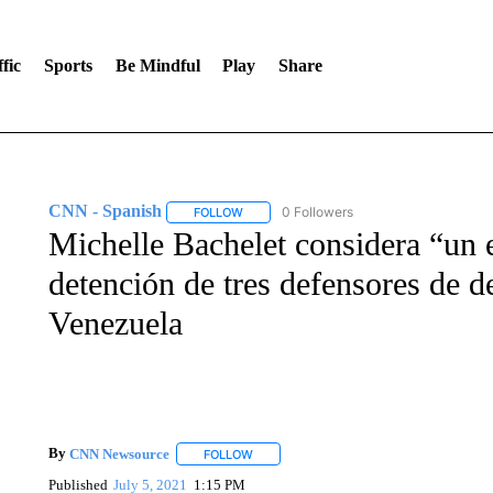
fic
Sports
Be Mindful
Play
Share
CNN - Spanish
0 Followers
FOLLOW
FOLLOW "CNN - SPANISH" TO RECEIVE NO
Michelle Bachelet considera “un 
detención de tres defensores de 
Venezuela
By
CNN Newsource
FOLLOW
FOLLOW "" TO RECEIVE NOTIFICATIONS 
Published
July 5, 2021
1:15 PM