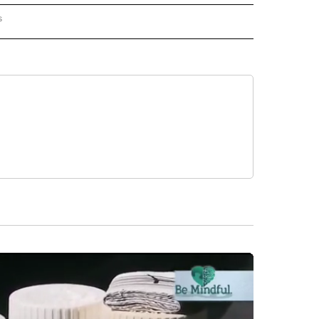
s
PANISH" TO RECEIVE NOTIFICATIONS ABOUT NEW PAGES ON "CNN - SPANISH".