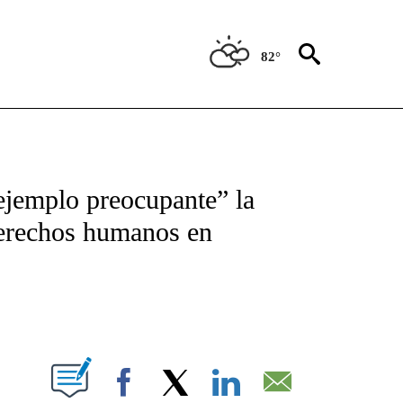
82°
TIFICATIONS ABOUT NEW PAGES ON "CNN - SPANISH".
ejemplo preocupante” la
derechos humanos en
ABOUT NEW PAGES ON "".
Facebook
X
LinkedIn
Email