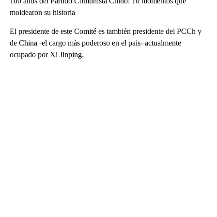
100 años del Partido Comunista Chino: 10 momentos que
moldearon su historia
El presidente de este Comité es también presidente del PCCh y
de China -el cargo más poderoso en el país- actualmente
ocupado por Xi Jinping.
A
D
V
E
R
TI
S
E
M
E
N
T