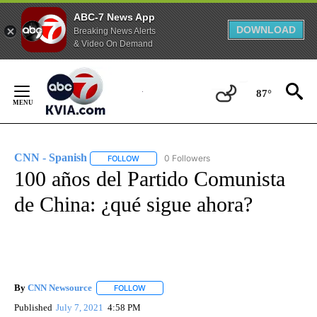
ABC-7 News App
DOWNLOAD
Breaking News Alerts
& Video On Demand
Skip
to
87°
Content
CNN - Spanish
0 Followers
FOLLOW
FOLLOW "CNN - SPANISH" TO RECEIVE NOTIFI
100 años del Partido Comunista
de China: ¿qué sigue ahora?
By
CNN Newsource
FOLLOW
FOLLOW "" TO RECEIVE NOTIFICATIONS ABOU
Published
July 7, 2021
4:58 PM