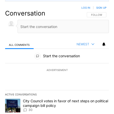
LOG IN
|
SIGN UP
Conversation
FOLLOW THIS CO
FOLLOW
NEWEST
ALL COMMENTS
All Comments
Start the conversation
ADVERTISEMENT
ACTIVE CONVERSATIONS
The following is a list of the most commented articles in the last 7
A trending article titled "City Council votes in favor of next step
City Council votes in favor of next steps on political
campaign bill policy
30