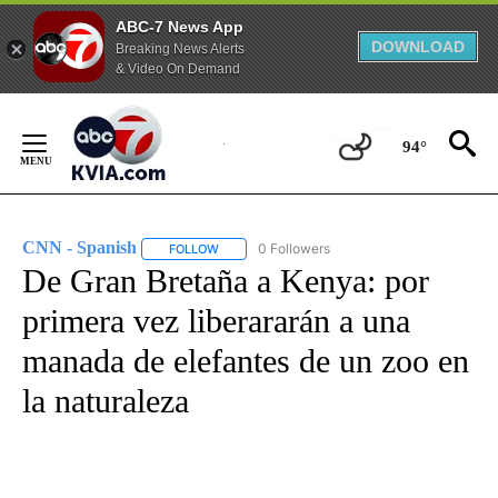
ABC-7 News App
DOWNLOAD
Breaking News Alerts
& Video On Demand
Skip
to
94°
Content
CNN - Spanish
0 Followers
FOLLOW
FOLLOW "CNN - SPANISH" TO RECEIVE NOTIFI
De Gran Bretaña a Kenya: por
primera vez liberararán a una
manada de elefantes de un zoo en
la naturaleza