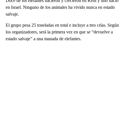
Doce de los elefantes nacieron y crecieron en Kent y uno nació
en Israel. Ninguno de los animales ha vivido nunca en estado
salvaje.
El grupo pesa 25 toneladas en total e incluye a tres crías. Según
los organizadores, será la primera vez en que se “devuelve a
estado salvaje” a una manada de elefantes.
A
D
V
E
R
TI
S
E
M
E
N
T