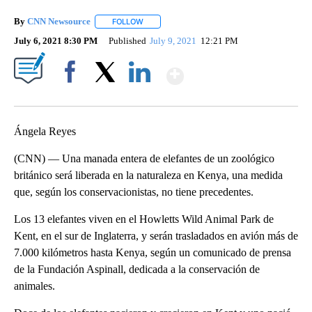
By
CNN Newsource
FOLLOW
FOLLOW "" TO RECEIVE NOTIFICATIONS ABOU
July 6, 2021 8:30 PM
Published
July 9, 2021
12:21 PM
Show More
Facebook
X
LinkedIn
Ángela Reyes
(CNN) — Una manada entera de elefantes de un zoológico
británico será liberada en la naturaleza en Kenya, una medida
que, según los conservacionistas, no tiene precedentes.
Los 13 elefantes viven en el Howletts Wild Animal Park de
Kent, en el sur de Inglaterra, y serán trasladados en avión más de
7.000 kilómetros hasta Kenya, según un comunicado de prensa
de la Fundación Aspinall, dedicada a la conservación de
animales.