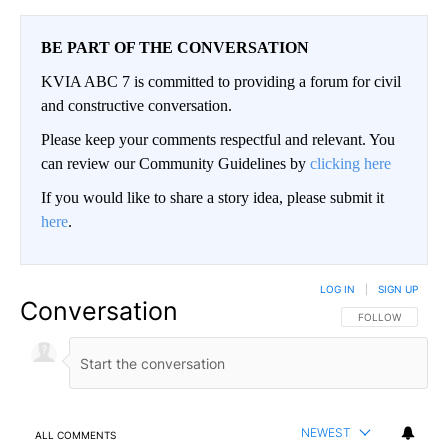
BE PART OF THE CONVERSATION
KVIA ABC 7 is committed to providing a forum for civil
and constructive conversation.
Please keep your comments respectful and relevant. You
can review our Community Guidelines by
clicking here
If you would like to share a story idea, please submit it
here
.
LOG IN
|
SIGN UP
Conversation
FOLLOW THIS CO
FOLLOW
NEWEST
ALL COMMENTS