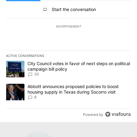
All Comments
Start the conversation
ADVERTISEMENT
ACTIVE CONVERSATIONS
The following is a list of the most commented articles in the last 7
A trending article titled "City Council votes in favor of next step
City Council votes in favor of next steps on political
campaign bill policy
30
A trending article titled "Abbott announces proposed policies to 
Abbott announces proposed policies to boost
housing supply in Texas during Socorro visit
8
Powered by