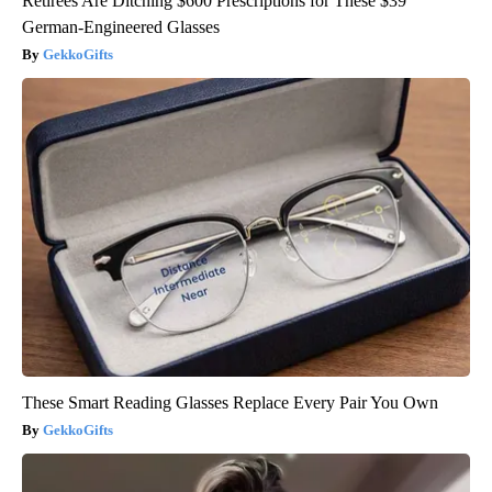
Retirees Are Ditching $600 Prescriptions for These $39
German-Engineered Glasses
GekkoGifts
These Smart Reading Glasses Replace Every Pair You Own
GekkoGifts