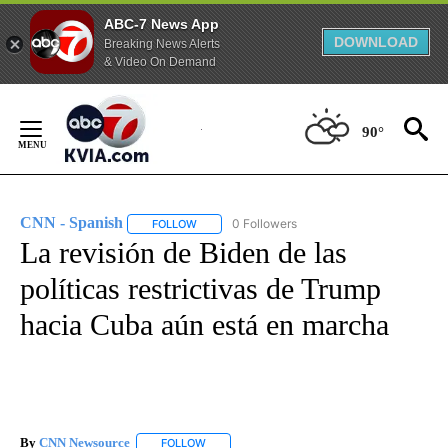
ABC-7 News App
DOWNLOAD
Breaking News Alerts
& Video On Demand
Skip
to
90°
Content
CNN - Spanish
0 Followers
FOLLOW
FOLLOW "CNN - SPANISH" TO RECEIVE NOTIFI
La revisión de Biden de las
políticas restrictivas de Trump
hacia Cuba aún está en marcha
By
CNN Newsource
FOLLOW
FOLLOW "" TO RECEIVE NOTIFICATIONS ABOU