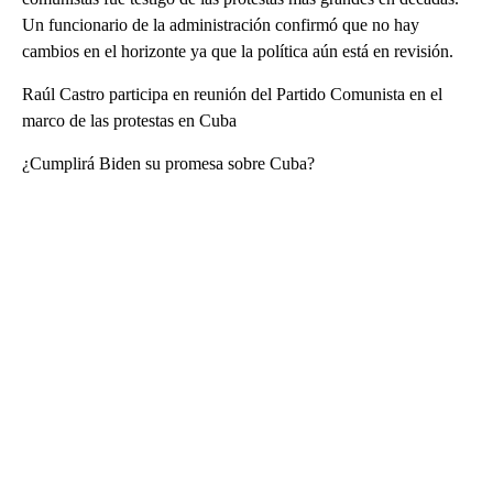
Un funcionario de la administración confirmó que no hay
cambios en el horizonte ya que la política aún está en revisión.
Raúl Castro participa en reunión del Partido Comunista en el
marco de las protestas en Cuba
¿Cumplirá Biden su promesa sobre Cuba?
A
D
V
E
R
TI
S
E
M
E
N
T