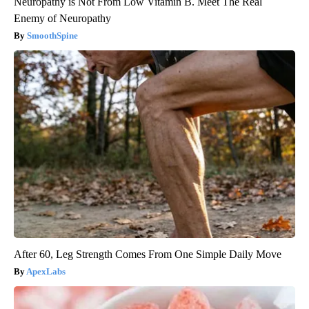
Neuropathy is Not From Low Vitamin B. Meet The Real
Enemy of Neuropathy
SmoothSpine
After 60, Leg Strength Comes From One Simple Daily Move
ApexLabs