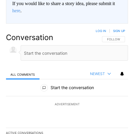
If you would like to share a story idea, please submit it
here
.
LOG IN
|
SIGN UP
Conversation
FOLLOW THIS CO
FOLLOW
NEWEST
ALL COMMENTS
All Comments
Start the conversation
ADVERTISEMENT
ACTIVE CONVERSATIONS