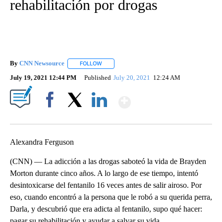
rehabilitación por drogas
By
CNN Newsource
FOLLOW
FOLLOW "" TO RECEIVE NOTIFICATIONS ABOU
July 19, 2021 12:44 PM
Published
July 20, 2021
12:24 AM
Show More
Facebook
X
LinkedIn
Alexandra Ferguson
(CNN) — La adicción a las drogas saboteó la vida de Brayden
Morton durante cinco años. A lo largo de ese tiempo, intentó
desintoxicarse del fentanilo 16 veces antes de salir airoso. Por
eso, cuando encontró a la persona que le robó a su querida perra,
Darla, y descubrió que era adicta al fentanilo, supo qué hacer:
pagar su rehabilitación y ayudar a salvar su vida.