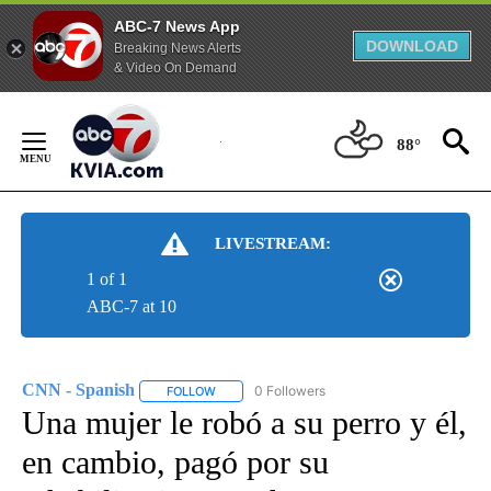
ABC-7 News App
DOWNLOAD
Breaking News Alerts
& Video On Demand
Skip
to
88°
Content
LIVESTREAM:
1 of 1
ABC-7 at 10
CNN - Spanish
0 Followers
FOLLOW
FOLLOW "CNN - SPANISH" TO RECEIVE NOTIFI
Una mujer le robó a su perro y él,
en cambio, pagó por su