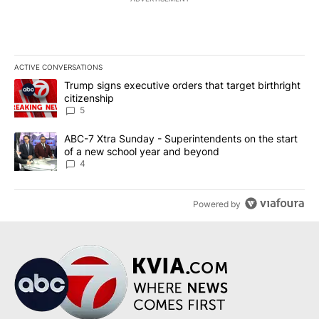
ACTIVE CONVERSATIONS
The following is a list of the most commented articles in the last 7
A trending article titled "Trump signs executive orders that targe
Trump signs executive orders that target birthright
citizenship
5
A trending article titled "ABC-7 Xtra Sunday - Superintendents o
ABC-7 Xtra Sunday - Superintendents on the start
of a new school year and beyond
4
Powered by