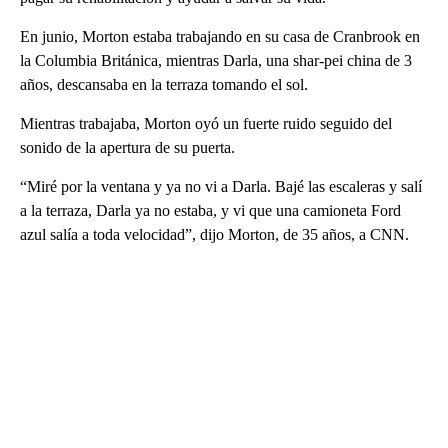
En junio, Morton estaba trabajando en su casa de Cranbrook en
la Columbia Británica, mientras Darla, una shar-pei china de 3
años, descansaba en la terraza tomando el sol.
Mientras trabajaba, Morton oyó un fuerte ruido seguido del
sonido de la apertura de su puerta.
“Miré por la ventana y ya no vi a Darla. Bajé las escaleras y salí
a la terraza, Darla ya no estaba, y vi que una camioneta Ford
azul salía a toda velocidad”, dijo Morton, de 35 años, a CNN.
A
D
V
E
R
TI
S
E
M
E
N
T