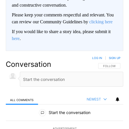
and constructive conversation.
Please keep your comments respectful and relevant. You
can review our Community Guidelines by
clicking here
If you would like to share a story idea, please submit it
here
.
LOG IN
|
SIGN UP
Conversation
FOLLOW THIS CO
FOLLOW
NEWEST
ALL COMMENTS
All Comments
Start the conversation
ADVERTISEMENT