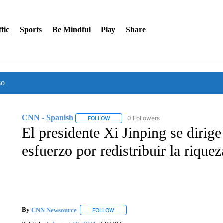
fic
Sports
Be Mindful
Play
Share
so
CNN - Spanish
0 Followers
FOLLOW
FOLLOW "CNN - SPANISH" TO RECEIVE NO
El presidente Xi Jinping se dirige
esfuerzo por redistribuir la riquez
By
CNN Newsource
FOLLOW
FOLLOW "" TO RECEIVE NOTIFICATIONS 