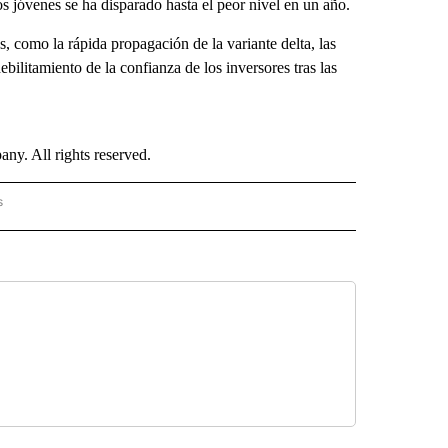
los jóvenes se ha disparado hasta el peor nivel en un año.
s, como la rápida propagación de la variante delta, las
ebilitamiento de la confianza de los inversores tras las
. All rights reserved.
s
PANISH" TO RECEIVE NOTIFICATIONS ABOUT NEW PAGES ON "CNN - SPANISH".