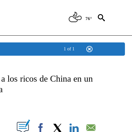
76°
1 of 1
TIFICATIONS ABOUT NEW PAGES ON "CNN - SPANISH".
 a los ricos de China en un
a
ABOUT NEW PAGES ON "".