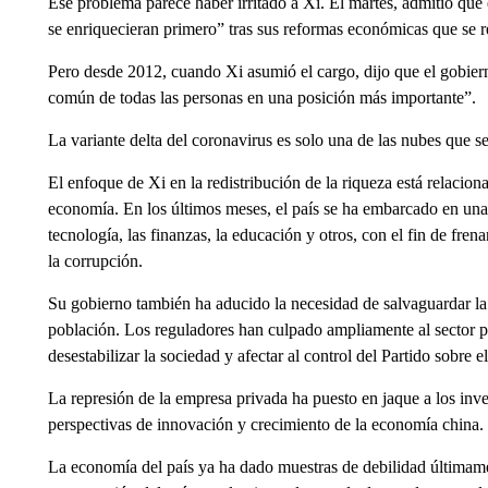
Ese problema parece haber irritado a Xi. El martes, admitió que 
se enriquecieran primero” tras sus reformas económicas que se 
Pero desde 2012, cuando Xi asumió el cargo, dijo que el gobierno
común de todas las personas en una posición más importante”.
La variante delta del coronavirus es solo una de las nubes que 
El enfoque de Xi en la redistribución de la riqueza está relacio
economía. En los últimos meses, el país se ha embarcado en una 
tecnología, las finanzas, la educación y otros, con el fin de fren
la corrupción.
Su gobierno también ha aducido la necesidad de salvaguardar la 
población. Los reguladores han culpado ampliamente al sector 
desestabilizar la sociedad y afectar al control del Partido sobre e
La represión de la empresa privada ha puesto en jaque a los inv
perspectivas de innovación y crecimiento de la economía china.
La economía del país ya ha dado muestras de debilidad últimame