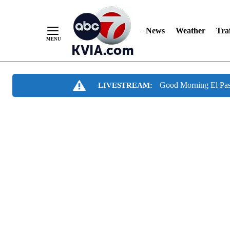
News
Weather
Traf
Skip
Good Morning El Pa
LIVESTREAM:
to
Content