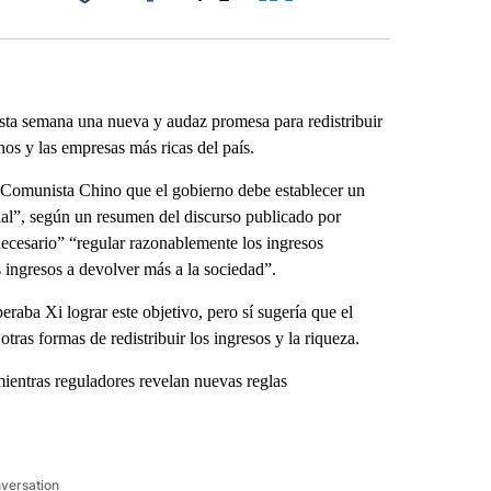
Facebook
X
LinkedIn
Email
ta semana una nueva y audaz promesa para redistribuir
os y las empresas más ricas del país.
do Comunista Chino que el gobierno debe establecer un
ocial”, según un resumen del discurso publicado por
“necesario” “regular razonablemente los ingresos
 ingresos a devolver más a la sociedad”.
raba Xi lograr este objetivo, pero sí sugería que el
tras formas de redistribuir los ingresos y la riqueza.
entras reguladores revelan nuevas reglas
nversation