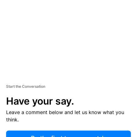
R
TI
S
E
M
E
N
T
Start the Conversation
Have your say.
Leave a comment below and let us know what you
think.