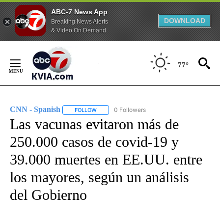
ABC-7 News App
DOWNLOAD
Breaking News Alerts
& Video On Demand
Skip
to
77°
Content
CNN - Spanish
0 Followers
FOLLOW
FOLLOW "CNN - SPANISH" TO RECEIVE NOTIFI
Las vacunas evitaron más de
250.000 casos de covid-19 y
39.000 muertes en EE.UU. entre
los mayores, según un análisis
del Gobierno