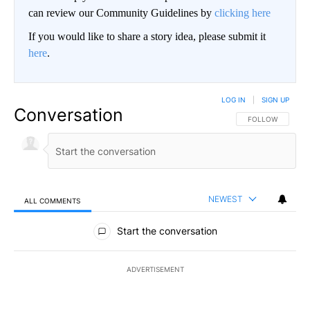
can review our Community Guidelines by
clicking here
If you would like to share a story idea, please submit it
here
.
LOG IN
|
SIGN UP
Conversation
FOLLOW THIS CO
FOLLOW
NEWEST
ALL COMMENTS
All Comments
Start the conversation
ADVERTISEMENT