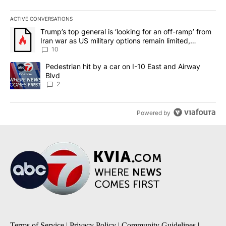
ACTIVE CONVERSATIONS
The following is a list of the most commented articles in the last 7
A trending article titled "Trump’s top general is ‘looking for an o
Trump’s top general is ‘looking for an off-ramp’ from
Iran war as US military options remain limited,
sources say
10
A trending article titled "Pedestrian hit by a car on I-10 East an
Pedestrian hit by a car on I-10 East and Airway
Blvd
2
Powered by
Terms of Service
|
Privacy Policy
|
Community Guidelines
|