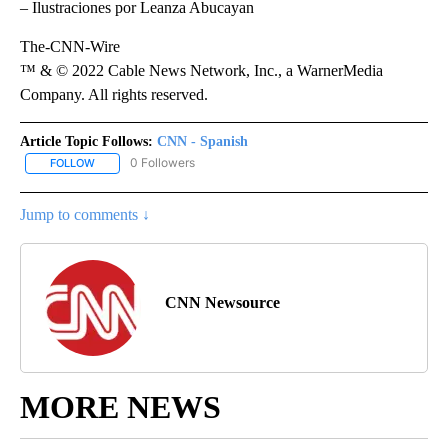
– Ilustraciones por Leanza Abucayan
The-CNN-Wire
™ & © 2022 Cable News Network, Inc., a WarnerMedia
Company. All rights reserved.
Article Topic Follows:
CNN - Spanish
0 Followers
FOLLOW
FOLLOW "CNN - SPANISH" TO RECEIVE NOTIFICATIONS ABOUT NE
Jump to comments ↓
CNN Newsource
MORE NEWS