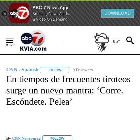
ABC-7 News App
DOWNLOAD
Breaking News Alerts
& Video On Demand
Skip
to
85°
Content
CNN - Spanish
0 Followers
FOLLOW
FOLLOW "CNN - SPANISH" TO RECEIVE NOTIFI
En tiempos de frecuentes tiroteos
surge un nuevo mantra: ‘Corre.
Escóndete. Pelea’
By
CNN Newsource
FOLLOW
FOLLOW "" TO RECEIVE NOTIFICATIONS ABOU