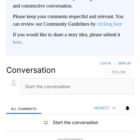
and constructive conversation.
Please keep your comments respectful and relevant. You
can review our Community Guidelines by
clicking here
If you would like to share a story idea, please submit it
here
.
LOG IN
|
SIGN UP
Conversation
FOLLOW THIS CO
FOLLOW
NEWEST
ALL COMMENTS
All Comments
Start the conversation
ADVERTISEMENT