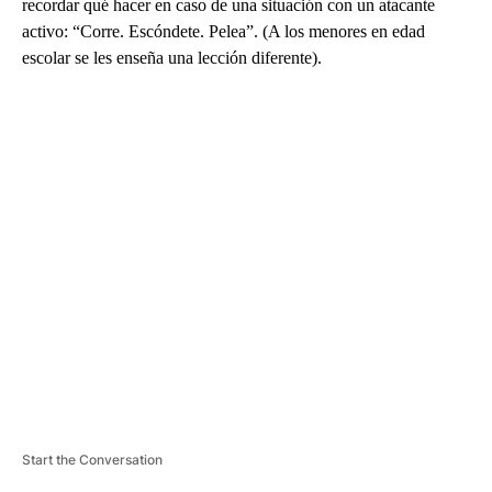
recordar qué hacer en caso de una situación con un atacante
activo: “Corre. Escóndete. Pelea”. (A los menores en edad
escolar se les enseña una lección diferente).
A
D
V
E
R
TI
S
E
M
E
N
T
Start the Conversation