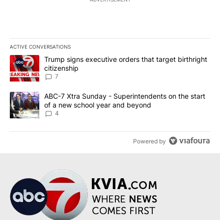
ACTIVE CONVERSATIONS
The following is a list of the most commented articles in the last 7
A trending article titled "Trump signs executive orders that targe
Trump signs executive orders that target birthright
citizenship
7
A trending article titled "ABC-7 Xtra Sunday - Superintendents o
ABC-7 Xtra Sunday - Superintendents on the start
of a new school year and beyond
4
Powered by