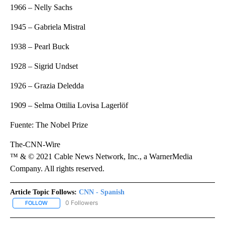
1966 – Nelly Sachs
1945 – Gabriela Mistral
1938 – Pearl Buck
1928 – Sigrid Undset
1926 – Grazia Deledda
1909 – Selma Ottilia Lovisa Lagerlöf
Fuente: The Nobel Prize
The-CNN-Wire
™ & © 2021 Cable News Network, Inc., a WarnerMedia
Company. All rights reserved.
Article Topic Follows:
CNN - Spanish
0 Followers
FOLLOW
FOLLOW "CNN - SPANISH" TO RECEIVE NOTIFICATIONS ABOUT NE