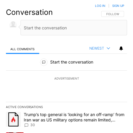
LOG IN
|
SIGN UP
Conversation
FOLLOW THIS CO
FOLLOW
NEWEST
ALL COMMENTS
All Comments
Start the conversation
ADVERTISEMENT
ACTIVE CONVERSATIONS
The following is a list of the most commented articles in the last 7
A trending article titled "Trump’s top general is ‘looking for an 
Trump’s top general is ‘looking for an off-ramp’ from
Iran war as US military options remain limited,
sources say
30