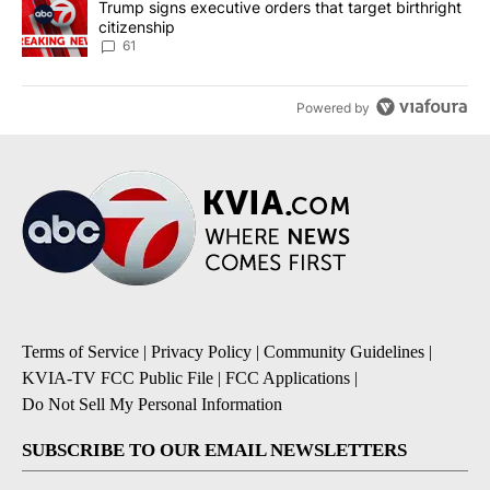
A trending article titled "Trump signs executive orders that targe
Trump signs executive orders that target birthright
citizenship
61
Powered by
Terms of Service
|
Privacy Policy
|
Community Guidelines
|
KVIA-TV FCC Public File
|
FCC Applications
|
Do Not Sell My Personal Information
SUBSCRIBE TO OUR EMAIL NEWSLETTERS