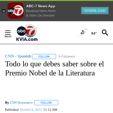
ABC-7 News App
DOWNLOAD
Breaking News Alerts
& Video On Demand
Skip
to
84°
Content
CNN - Spanish
0 Followers
FOLLOW
FOLLOW "CNN - SPANISH" TO RECEIVE NOTIFI
Todo lo que debes saber sobre el
Premio Nobel de la Literatura
By
CNN Newsource
FOLLOW
FOLLOW "" TO RECEIVE NOTIFICATIONS ABOU
Published
October 6, 2021
11:12 AM