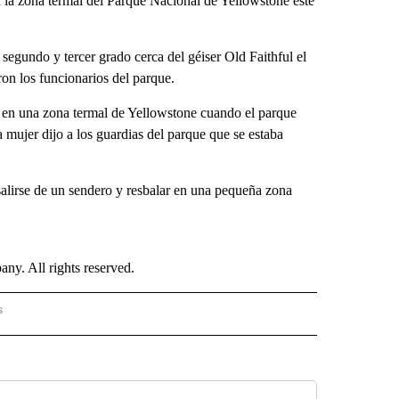
 la zona termal del Parque Nacional de Yellowstone este
gundo y tercer grado cerca del géiser Old Faithful el
on los funcionarios del parque.
 en una zona termal de Yellowstone cuando el parque
 mujer dijo a los guardias del parque que se estaba
salirse de un sendero y resbalar en una pequeña zona
. All rights reserved.
s
PANISH" TO RECEIVE NOTIFICATIONS ABOUT NEW PAGES ON "CNN - SPANISH".