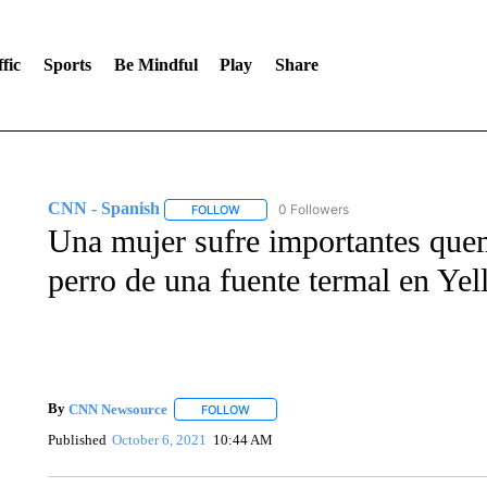
fic
Sports
Be Mindful
Play
Share
CNN - Spanish
0 Followers
FOLLOW
FOLLOW "CNN - SPANISH" TO RECEIVE NO
Una mujer sufre importantes quema
perro de una fuente termal en Ye
By
CNN Newsource
FOLLOW
FOLLOW "" TO RECEIVE NOTIFICATIONS 
Published
October 6, 2021
10:44 AM