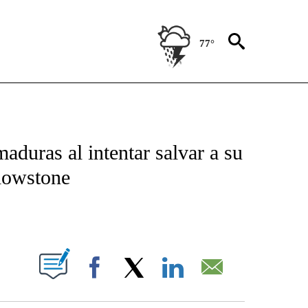
77°
TIFICATIONS ABOUT NEW PAGES ON "CNN - SPANISH".
duras al intentar salvar a su
llowstone
ABOUT NEW PAGES ON "".
Facebook
X
LinkedIn
Email