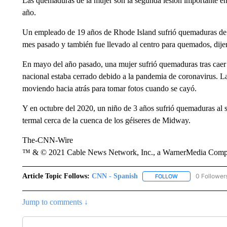
Las quemaduras de la mujer son la segunda lesión importante en
año.
Un empleado de 19 años de Rhode Island sufrió quemaduras de se
mes pasado y también fue llevado al centro para quemados, dijer
En mayo del año pasado, una mujer sufrió quemaduras tras caer
nacional estaba cerrado debido a la pandemia de coronavirus. La
moviendo hacia atrás para tomar fotos cuando se cayó.
Y en octubre del 2020, un niño de 3 años sufrió quemaduras al 
termal cerca de la cuenca de los géiseres de Midway.
The-CNN-Wire
™ & © 2021 Cable News Network, Inc., a WarnerMedia Company
Article Topic Follows:
CNN - Spanish
0 Follower
FOLLOW
FOLLOW "CNN - S
Jump to comments ↓