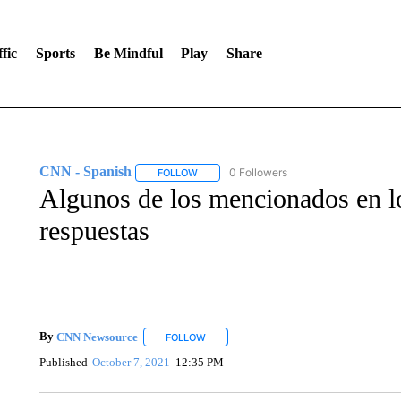
fic
Sports
Be Mindful
Play
Share
CNN - Spanish
0 Followers
FOLLOW
FOLLOW "CNN - SPANISH" TO RECEIVE NO
Algunos de los mencionados en l
respuestas
By
CNN Newsource
FOLLOW
FOLLOW "" TO RECEIVE NOTIFICATIONS 
Published
October 7, 2021
12:35 PM