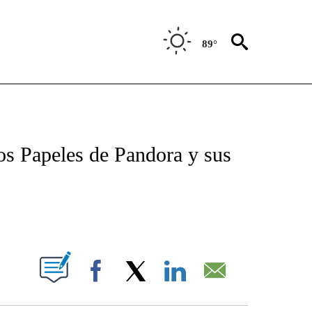
89°
TIFICATIONS ABOUT NEW PAGES ON "CNN - SPANISH".
os Papeles de Pandora y sus
ABOUT NEW PAGES ON "".
Facebook
X
LinkedIn
Email