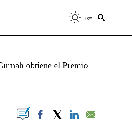
97°
TIFICATIONS ABOUT NEW PAGES ON "CNN - SPANISH".
Gurnah obtiene el Premio
ABOUT NEW PAGES ON "".
Facebook
X
LinkedIn
Email