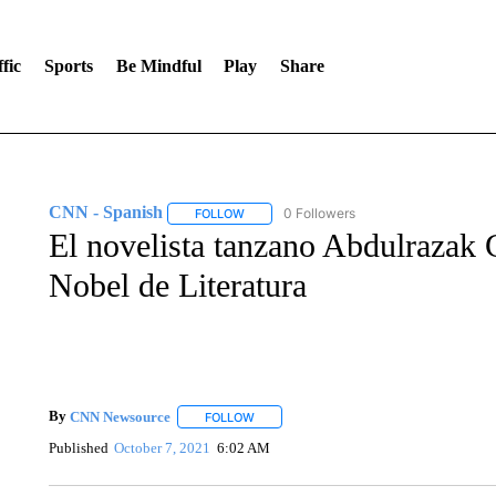
fic
Sports
Be Mindful
Play
Share
CNN - Spanish
0 Followers
FOLLOW
FOLLOW "CNN - SPANISH" TO RECEIVE NO
El novelista tanzano Abdulrazak 
Nobel de Literatura
By
CNN Newsource
FOLLOW
FOLLOW "" TO RECEIVE NOTIFICATIONS 
Published
October 7, 2021
6:02 AM