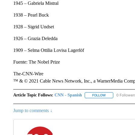
1945 – Gabriela Mistral
1938 – Pearl Buck
1928 – Sigrid Undset
1926 – Grazia Deledda
1909 – Selma Ottilia Lovisa Lagerlöf
Fuente: The Nobel Prize
The-CNN-Wire
™ & © 2021 Cable News Network, Inc., a WarnerMedia Company
Article Topic Follows:
CNN - Spanish
0 Follower
FOLLOW
FOLLOW "CNN - S
Jump to comments ↓