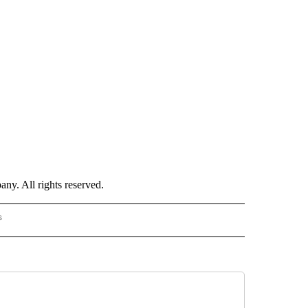
. All rights reserved.
s
PANISH" TO RECEIVE NOTIFICATIONS ABOUT NEW PAGES ON "CNN - SPANISH".