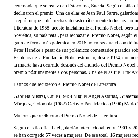
ceremonia que se realiza en Estocolmo, Suecia. Según el sitio of
declinaron el premio. Una de ellas es Jean-Paul Sartre, galardo
aceptó porque había rechazado sistemáticamente todos los honor
Literatura de 1958, aceptó inicialmente el Premio Nobel, pero l
Soviética, su país natal, para rechazar el Premio Nobel, según el
ganó de forma más polémica en 2016, mientras que el comité fue c
Peter Handke a pesar de sus polémicos comentarios pasados sobr
Estatutos de la Fundación Nobel estipulan, desde 1974, que no
la muerte haya ocurrido después del anuncio del Premio Nobel. A
premio póstumamente a dos personas. Una de ellas fue Erik Axe
Latinos que recibieron el Premio Nobel de Literatura
Gabriela Mistral, Chile (1945) Miguel Angel Asturias, Guatema
Márquez, Colombia (1982) Octavio Paz, Mexico (1990) Mario V
Mujeres que recibieron el Premio Nobel de Literatura
Según el sitio oficial del galardón internacional, entre 1901 y 
se han otorgado 57 veces a mujeres. De ese total, 16 mujeres recib