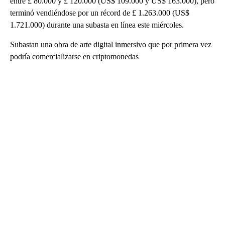
entre £ 80.000 y £ 120.000 (US$ 109.000 y US$ 163.000), pero
terminó vendiéndose por un récord de £ 1.263.000 (US$
1.721.000) durante una subasta en línea este miércoles.
Subastan una obra de arte digital inmersivo que por primera vez
podría comercializarse en criptomonedas
A
D
V
E
R
TI
S
E
M
E
N
T