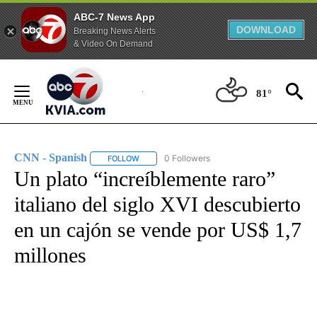
ABC-7 News App
DOWNLOAD
Breaking News Alerts
& Video On Demand
Skip
to
81°
Content
CNN - Spanish
0 Followers
FOLLOW
FOLLOW "CNN - SPANISH" TO RECEIVE NOTIFI
Un plato “increíblemente raro”
italiano del siglo XVI descubierto
en un cajón se vende por US$ 1,7
millones