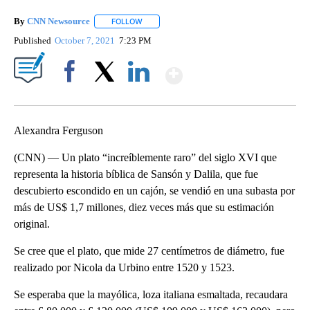
By
CNN Newsource
FOLLOW
FOLLOW "" TO RECEIVE NOTIFICATIONS ABOU
Published
October 7, 2021
7:23 PM
Show More
Facebook
X
LinkedIn
Alexandra Ferguson
(CNN) — Un plato “increíblemente raro” del siglo XVI que
representa la historia bíblica de Sansón y Dalila, que fue
descubierto escondido en un cajón, se vendió en una subasta por
más de US$ 1,7 millones, diez veces más que su estimación
original.
Se cree que el plato, que mide 27 centímetros de diámetro, fue
realizado por Nicola da Urbino entre 1520 y 1523.
Se esperaba que la mayólica, loza italiana esmaltada, recaudara