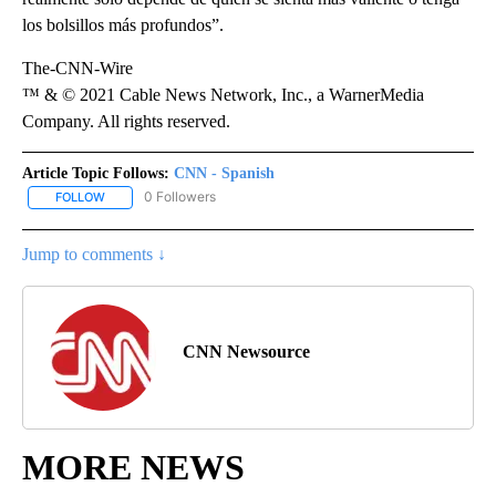
los bolsillos más profundos”.
The-CNN-Wire
™ & © 2021 Cable News Network, Inc., a WarnerMedia
Company. All rights reserved.
Article Topic Follows:
CNN - Spanish
0 Followers
FOLLOW
FOLLOW "CNN - SPANISH" TO RECEIVE NOTIFICATIONS ABOUT NE
Jump to comments ↓
CNN Newsource
MORE NEWS