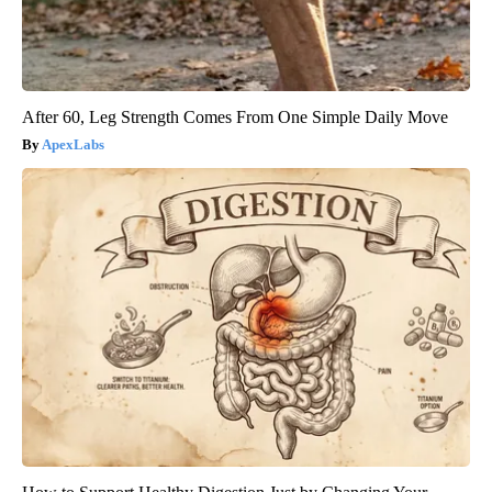
After 60, Leg Strength Comes From One Simple Daily Move
ApexLabs