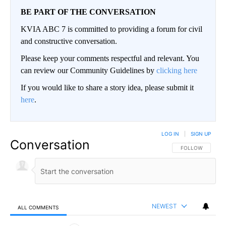
BE PART OF THE CONVERSATION
KVIA ABC 7 is committed to providing a forum for civil
and constructive conversation.
Please keep your comments respectful and relevant. You
can review our Community Guidelines by
clicking here
If you would like to share a story idea, please submit it
here
.
LOG IN
|
SIGN UP
Conversation
FOLLOW THIS CO
FOLLOW
NEWEST
ALL COMMENTS
All Comments