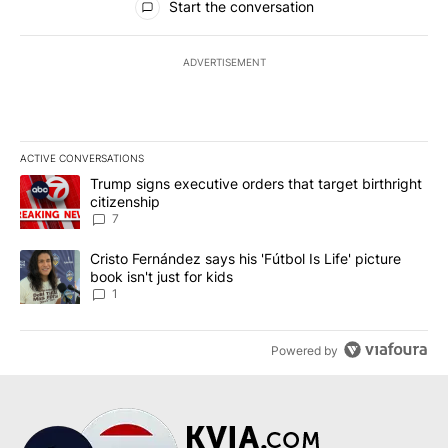
Start the conversation
ADVERTISEMENT
ACTIVE CONVERSATIONS
The following is a list of the most commented articles in the last 7
A trending article titled "Trump signs executive orders that targe
Trump signs executive orders that target birthright
citizenship
7
A trending article titled "Cristo Fernández says his 'Fútbol Is Life'
Cristo Fernández says his 'Fútbol Is Life' picture
book isn't just for kids
1
Powered by