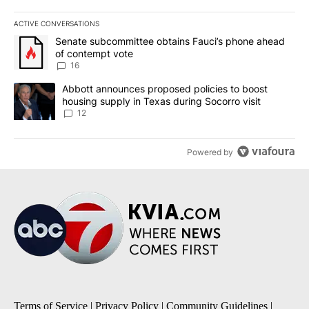
ACTIVE CONVERSATIONS
The following is a list of the most commented articles in the last 7
A trending article titled "Senate subcommittee obtains Fauci’s 
Senate subcommittee obtains Fauci’s phone ahead
of contempt vote
16
A trending article titled "Abbott announces proposed policies to 
Abbott announces proposed policies to boost
housing supply in Texas during Socorro visit
12
Powered by
Terms of Service
|
Privacy Policy
|
Community Guidelines
|