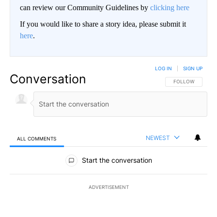
can review our Community Guidelines by
clicking here
If you would like to share a story idea, please submit it
here
.
LOG IN
|
SIGN UP
Conversation
FOLLOW THIS CO
FOLLOW
NEWEST
ALL COMMENTS
All Comments
Start the conversation
ADVERTISEMENT