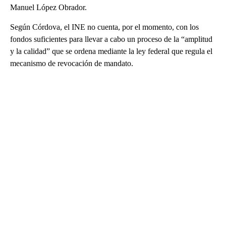
Manuel López Obrador.
Según Córdova, el INE no cuenta, por el momento, con los
fondos suficientes para llevar a cabo un proceso de la “amplitud
y la calidad” que se ordena mediante la ley federal que regula el
mecanismo de revocación de mandato.
A
D
V
E
R
TI
S
E
M
E
N
T