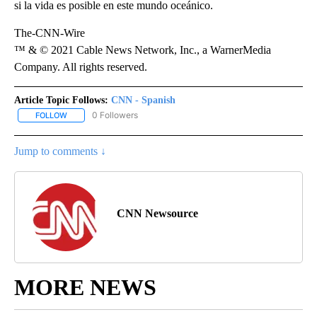
si la vida es posible en este mundo oceánico.
The-CNN-Wire
™ & © 2021 Cable News Network, Inc., a WarnerMedia
Company. All rights reserved.
Article Topic Follows:
CNN - Spanish
0 Followers
FOLLOW
FOLLOW "CNN - SPANISH" TO RECEIVE NOTIFICATIONS ABOUT NE
Jump to comments ↓
CNN Newsource
MORE NEWS