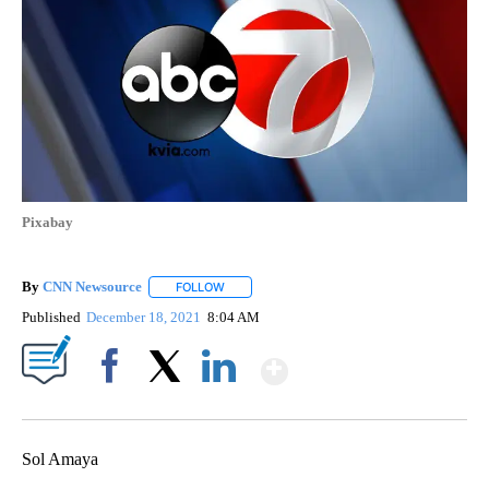
Pixabay
By
CNN Newsource
FOLLOW
FOLLOW "" TO RECEIVE NOTIFICATIONS ABOU
Published
December 18, 2021
8:04 AM
Show More
Facebook
X
LinkedIn
Sol Amaya