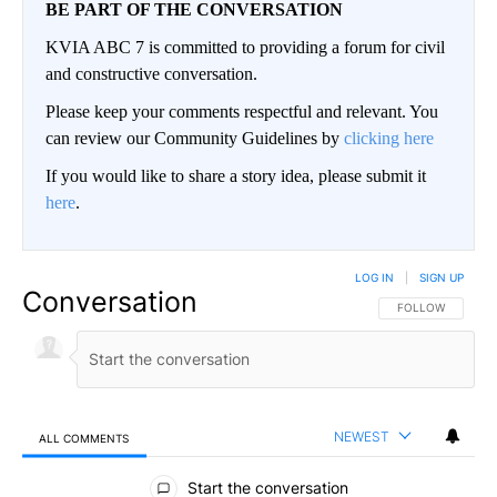
BE PART OF THE CONVERSATION
KVIA ABC 7 is committed to providing a forum for civil
and constructive conversation.
Please keep your comments respectful and relevant. You
can review our Community Guidelines by
clicking here
If you would like to share a story idea, please submit it
here
.
LOG IN
|
SIGN UP
Conversation
FOLLOW THIS CO
FOLLOW
NEWEST
ALL COMMENTS
All Comments
Start the conversation