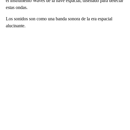
el instrumento Waves de la nave espacial, diseñado para detectar
estas ondas.
Los sonidos son como una banda sonora de la era espacial
alucinante.
A
D
V
E
R
TI
S
E
M
E
N
T