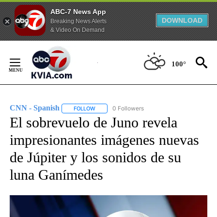
ABC-7 News App
DOWNLOAD
Breaking News Alerts
& Video On Demand
Skip
to
100°
Content
CNN - Spanish
0 Followers
FOLLOW
FOLLOW "CNN - SPANISH" TO RECEIVE NOTIFI
El sobrevuelo de Juno revela
impresionantes imágenes nuevas
de Júpiter y los sonidos de su
luna Ganímedes