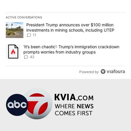
ACTIVE CONVERSATIONS
The following is a list of the most commented articles in the last 7
A trending article titled "President Trump announces over $100 m
President Trump announces over $100 million
investments in mining schools, including UTEP
11
A trending article titled "‘It’s been chaotic’: Trump’s immigrati
‘It’s been chaotic’: Trump’s immigration crackdown
prompts worries from industry groups
42
Powered by