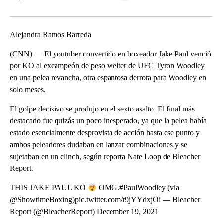
Facebook
X
LinkedIn
Alejandra Ramos Barreda
(CNN) — El youtuber convertido en boxeador Jake Paul venció
por KO al excampeón de peso welter de UFC Tyron Woodley
en una pelea revancha, otra espantosa derrota para Woodley en
solo meses.
El golpe decisivo se produjo en el sexto asalto. El final más
destacado fue quizás un poco inesperado, ya que la pelea había
estado esencialmente desprovista de acción hasta ese punto y
ambos peleadores dudaban en lanzar combinaciones y se
sujetaban en un clinch, según reporta Nate Loop de Bleacher
Report.
THIS JAKE PAUL KO
OMG.#PaulWoodley (via
@ShowtimeBoxing)pic.twitter.com/t9jYYdxjOi — Bleacher
Report (@BleacherReport) December 19, 2021