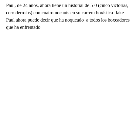
Paul, de 24 años, ahora tiene un historial de 5-0 (cinco victorias,
cero derrotas) con cuatro nocauts en su carrera boxística. Jake
Paul ahora puede decir que ha noqueado a todos los boxeadores
que ha enfrentado.
A
D
V
E
R
TI
S
E
M
E
N
T