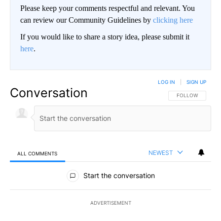
Please keep your comments respectful and relevant. You
can review our Community Guidelines by
clicking here
If you would like to share a story idea, please submit it
here
.
LOG IN
|
SIGN UP
Conversation
FOLLOW THIS CO
FOLLOW
NEWEST
ALL COMMENTS
All Comments
Start the conversation
ADVERTISEMENT