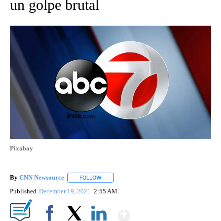
un golpe brutal
Pixabay
By
CNN Newsource
FOLLOW
FOLLOW "" TO RECEIVE NOTIFICATIONS ABOU
Published
December 19, 2021
2:55 AM
Show More