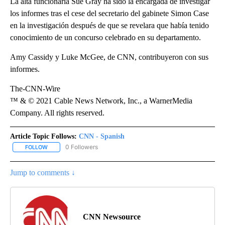
La alta funcionaria Sue Gray ha sido la encargada de investigar
los informes tras el cese del secretario del gabinete Simon Case
en la investigación después de que se revelara que había tenido
conocimiento de un concurso celebrado en su departamento.
Amy Cassidy y Luke McGee, de CNN, contribuyeron con sus
informes.
The-CNN-Wire
™ & © 2021 Cable News Network, Inc., a WarnerMedia
Company. All rights reserved.
Article Topic Follows:
CNN - Spanish
0 Followers
FOLLOW
FOLLOW "CNN - SPANISH" TO RECEIVE NOTIFICATIONS ABOUT NE
Jump to comments ↓
CNN Newsource