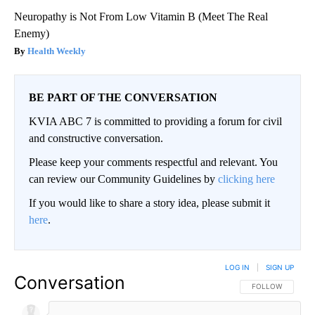
Neuropathy is Not From Low Vitamin B (Meet The Real
Enemy)
Health Weekly
BE PART OF THE CONVERSATION
KVIA ABC 7 is committed to providing a forum for civil
and constructive conversation.
Please keep your comments respectful and relevant. You
can review our Community Guidelines by
clicking here
If you would like to share a story idea, please submit it
here
.
LOG IN
|
SIGN UP
Conversation
FOLLOW THIS CO
FOLLOW