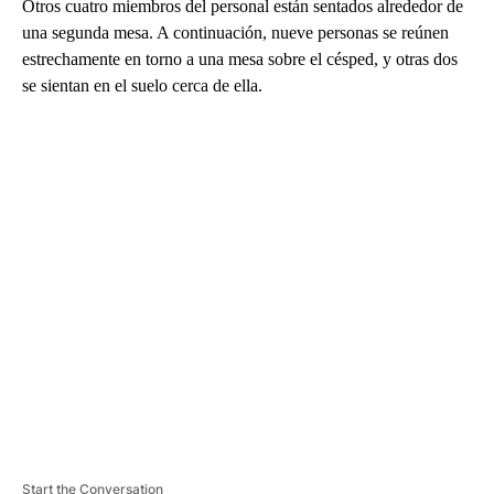
Otros cuatro miembros del personal están sentados alrededor de
una segunda mesa. A continuación, nueve personas se reúnen
estrechamente en torno a una mesa sobre el césped, y otras dos
se sientan en el suelo cerca de ella.
A
D
V
E
R
TI
S
E
M
E
N
T
Start the Conversation