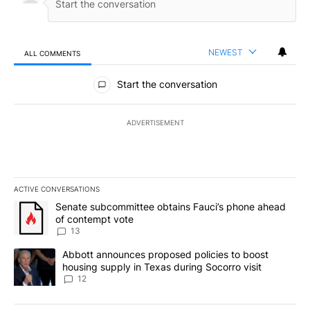
NEWEST
ALL COMMENTS
All Comments
Start the conversation
ADVERTISEMENT
ACTIVE CONVERSATIONS
The following is a list of the most commented articles in the last 7
A trending article titled "Senate subcommittee obtains Fauci’s 
Senate subcommittee obtains Fauci’s phone ahead
of contempt vote
13
A trending article titled "Abbott announces proposed policies to 
Abbott announces proposed policies to boost
housing supply in Texas during Socorro visit
12