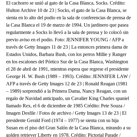
El cachorro se unió al gato de la Casa Blanca, Socks. Crédito:
Hulton Archive 10 de 23 | Socks, el gato de la Casa Blanca, se
sienta en lo alto del podio en la sala de conferencias de prensa de
la Casa Blanca el 19 de marzo de 1994. Un jardinero que pasea
regularmente a Socks lo llevó a la sala de prensa y lo colocó sin
previo aviso en el podio. Foto: JENNIFER YOUNG / AFP a
través de Getty Images 11 de 23 | La entonces primera dama de
Estados Unidos, Barbara Bush, con los perros Millie y Ranger
en los escalones del Pórtico Sur de la Casa Blanca, Washington
el 28 de abril de 1991, mientras espera que regrese el presidente
George H. W. Bush (1989 – 1993). Crédito: JENNIFER LAW /
AFP a través de Getty Images 12 de 23 | Ronald Reagan (1981
– 1989) sorprendió a la Primera Dama, Nancy Reagan, con un
regalo de Navidad anticipado, un Cavalier King Charles spaniel
llamado Rex, el 6 de diciembre de 1985 Crédito: Pete Souza /
Imagen Desfile / Fotos de archivo / Getty Images 13 de 23 | El
presidente Gerald Ford (1974 – 1977) se sienta con su hija
Susan en el piso del Gran Salón de la Casa Blanca, mirando a su
golden retriever Liberty en 1978. Crédito: Pictorial Parade /