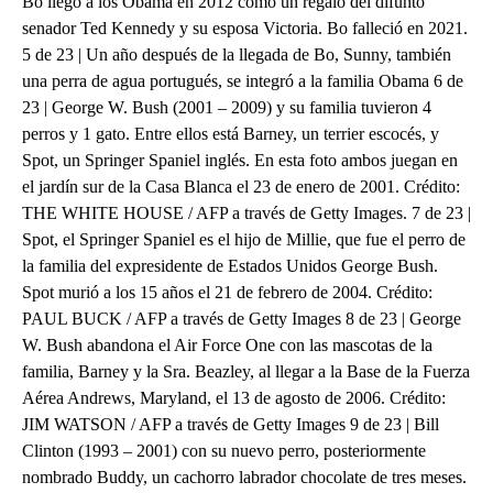
Bo llegó a los Obama en 2012 como un regalo del difunto
senador Ted Kennedy y su esposa Victoria. Bo falleció en 2021.
5 de 23 | Un año después de la llegada de Bo, Sunny, también
una perra de agua portugués, se integró a la familia Obama 6 de
23 | George W. Bush (2001 – 2009) y su familia tuvieron 4
perros y 1 gato. Entre ellos está Barney, un terrier escocés, y
Spot, un Springer Spaniel inglés. En esta foto ambos juegan en
el jardín sur de la Casa Blanca el 23 de enero de 2001. Crédito:
THE WHITE HOUSE / AFP a través de Getty Images. 7 de 23 |
Spot, el Springer Spaniel es el hijo de Millie, que fue el perro de
la familia del expresidente de Estados Unidos George Bush.
Spot murió a los 15 años el 21 de febrero de 2004. Crédito:
PAUL BUCK / AFP a través de Getty Images 8 de 23 | George
W. Bush abandona el Air Force One con las mascotas de la
familia, Barney y la Sra. Beazley, al llegar a la Base de la Fuerza
Aérea Andrews, Maryland, el 13 de agosto de 2006. Crédito:
JIM WATSON / AFP a través de Getty Images 9 de 23 | Bill
Clinton (1993 – 2001) con su nuevo perro, posteriormente
nombrado Buddy, un cachorro labrador chocolate de tres meses.