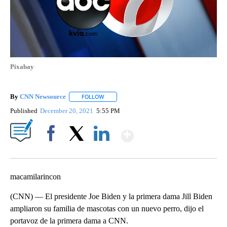
Pixabay
By
CNN Newsource
FOLLOW
FOLLOW "" TO RECEIVE NOTIFICATIONS ABOU
Published
December 20, 2021
5:55 PM
Show More
Facebook
X
LinkedIn
macamilarincon
(CNN) — El presidente Joe Biden y la primera dama Jill Biden
ampliaron su familia de mascotas con un nuevo perro, dijo el
portavoz de la primera dama a CNN.