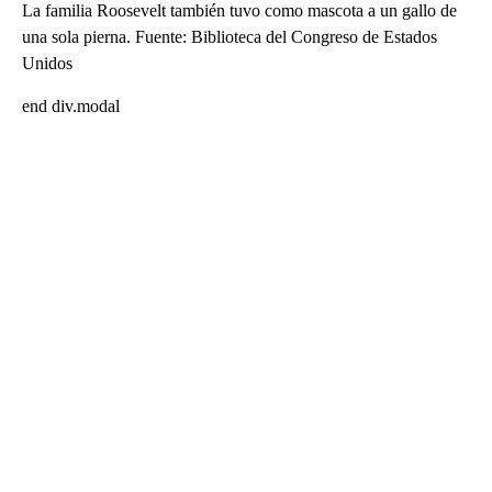
La familia Roosevelt también tuvo como mascota a un gallo de
una sola pierna. Fuente: Biblioteca del Congreso de Estados
Unidos
end div.modal
A
D
V
E
R
TI
S
E
M
E
N
T