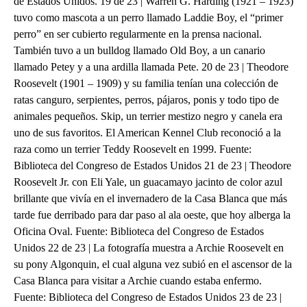
de Estados Unidos. 19 de 23 | Warren G. Harding (1921 – 1923)
tuvo como mascota a un perro llamado Laddie Boy, el “primer
perro” en ser cubierto regularmente en la prensa nacional.
También tuvo a un bulldog llamado Old Boy, a un canario
llamado Petey y a una ardilla llamada Pete. 20 de 23 | Theodore
Roosevelt (1901 – 1909) y su familia tenían una colección de
ratas canguro, serpientes, perros, pájaros, ponis y todo tipo de
animales pequeños. Skip, un terrier mestizo negro y canela era
uno de sus favoritos. El American Kennel Club reconoció a la
raza como un terrier Teddy Roosevelt en 1999. Fuente:
Biblioteca del Congreso de Estados Unidos 21 de 23 | Theodore
Roosevelt Jr. con Eli Yale, un guacamayo jacinto de color azul
brillante que vivía en el invernadero de la Casa Blanca que más
tarde fue derribado para dar paso al ala oeste, que hoy alberga la
Oficina Oval. Fuente: Biblioteca del Congreso de Estados
Unidos 22 de 23 | La fotografía muestra a Archie Roosevelt en
su pony Algonquin, el cual alguna vez subió en el ascensor de la
Casa Blanca para visitar a Archie cuando estaba enfermo.
Fuente: Biblioteca del Congreso de Estados Unidos 23 de 23 |