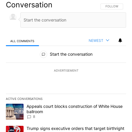
Conversation
FOLLOW THIS CO
FOLLOW
NEWEST
ALL COMMENTS
All Comments
Start the conversation
ADVERTISEMENT
ACTIVE CONVERSATIONS
The following is a list of the most commented articles in the last 7
A trending article titled "Appeals court blocks construction of W
Appeals court blocks construction of White House
ballroom
8
A trending article titled "Trump signs executive orders that targe
Trump signs executive orders that target birthright