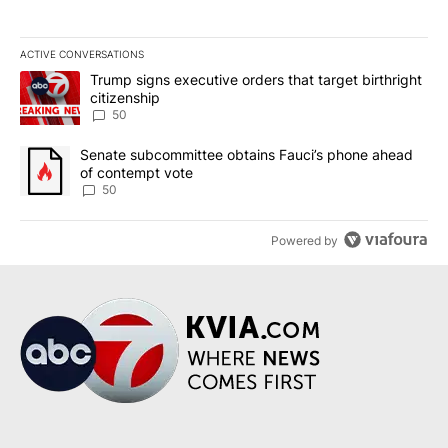
ACTIVE CONVERSATIONS
The following is a list of the most commented articles in the last 7
A trending article titled "Trump signs executive orders that targe
Trump signs executive orders that target birthright
citizenship
50
A trending article titled "Senate subcommittee obtains Fauci’s 
Senate subcommittee obtains Fauci’s phone ahead
of contempt vote
50
Powered by