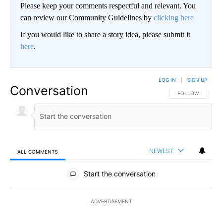
Please keep your comments respectful and relevant. You
can review our Community Guidelines by
clicking here
If you would like to share a story idea, please submit it
here
.
LOG IN
|
SIGN UP
Conversation
FOLLOW THIS CO
FOLLOW
NEWEST
ALL COMMENTS
All Comments
Start the conversation
ADVERTISEMENT