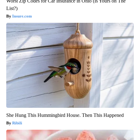
Worst Zip Codes for Car Insurance in Ohio (Is Yours on The
List?)
Insure.com
She Hung This Hummingbird House. Then This Happened
Ribili