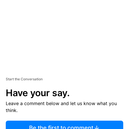
TI
S
E
M
E
N
T
Start the Conversation
Have your say.
Leave a comment below and let us know what you
think.
Be the first to comment