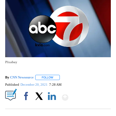
Pixabay
By
CNN Newsource
FOLLOW
FOLLOW "" TO RECEIVE NOTIFICATIONS ABOU
Published
December 20, 2021
7:28 AM
Show More
Facebook
X
LinkedIn