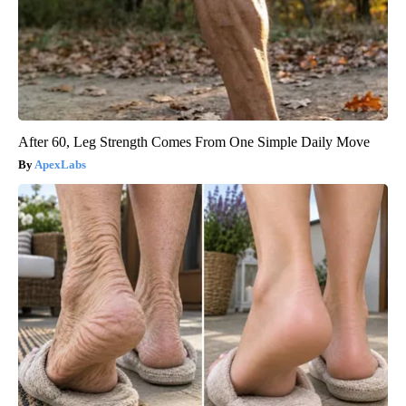
After 60, Leg Strength Comes From One Simple Daily Move
ApexLabs