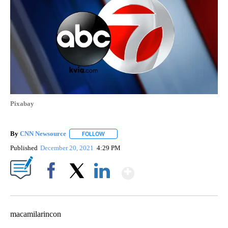
Pixabay
By
CNN Newsource
FOLLOW
FOLLOW "" TO RECEIVE NOTIFICATIONS ABOU
Published
December 20, 2021
4:29 PM
Show More
Facebook
X
LinkedIn
macamilarincon