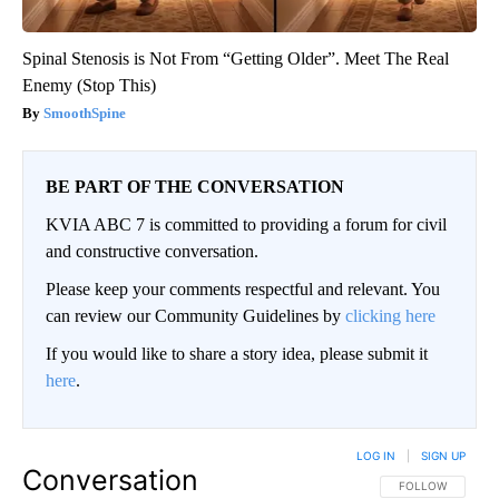
Spinal Stenosis is Not From “Getting Older”. Meet The Real
Enemy (Stop This)
SmoothSpine
BE PART OF THE CONVERSATION
KVIA ABC 7 is committed to providing a forum for civil
and constructive conversation.
Please keep your comments respectful and relevant. You
can review our Community Guidelines by
clicking here
If you would like to share a story idea, please submit it
here
.
LOG IN
|
SIGN UP
Conversation
FOLLOW THIS CO
FOLLOW