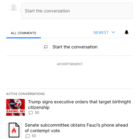
NEWEST
ALL COMMENTS
All Comments
Start the conversation
ADVERTISEMENT
ACTIVE CONVERSATIONS
The following is a list of the most commented articles in the last 7
A trending article titled "Trump signs executive orders that targe
Trump signs executive orders that target birthright
citizenship
50
A trending article titled "Senate subcommittee obtains Fauci’s 
Senate subcommittee obtains Fauci’s phone ahead
of contempt vote
50