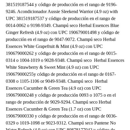
381519187544 y código de producción en el rango de 9196-
9246. Acondicionador Aussie Sleekend Warrior (4.9 oz) with
UPC 381519187537 y código de producción en el rango de
0014-0062 o 9198-9349. Champú seco Herbal Essences Blue
Ginger Refresh (4.9 oz) con UPC 190679001498 y código de
producción en el rango de 9047-9072. Champú seco Herbal
Essences White Grapefruit & Mint (4.9 oz) con UPC
190679000262 y código de producción en el rango de 0015-
0314 o 1004-1019 o 9028-9348. Champú seco Herbal Essences
White Strawberry & Sweet Mint (4.9 oz) con UPC
190679000255y código de producción en el rango de 0167-
0308 o 1105-1106 or 9049-9348. Champú seco Herbal
Essences Cucumber & Green Tea (4.9 oz) con UPC
190679000248 y código de producción 0093 o 1075 o en el
rango de producción de 9029-9294. Champú seco Herbal
Essences Cucumber & Green Tea (1.7 oz) con UPC
190679000330 y código de producción en el rango de 0036-
0329 o 1019-1098 or 9023-9312. Champú seco Pantene No
Water Refresh (4.9 oz) con UPC 80878177042 y código de