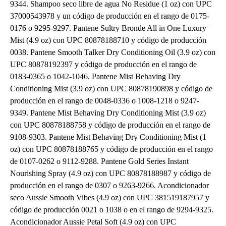
9344. Shampoo seco libre de agua No Residue (1 oz) con UPC
37000543978 y un código de producción en el rango de 0175-
0176 o 9295-9297. Pantene Sultry Bronde All in One Luxury
Mist (4.9 oz) con UPC 80878188710 y código de producción
0038. Pantene Smooth Talker Dry Conditioning Oil (3.9 oz) con
UPC 80878192397 y código de producción en el rango de
0183-0365 o 1042-1046. Pantene Mist Behaving Dry
Conditioning Mist (3.9 oz) con UPC 80878190898 y código de
producción en el rango de 0048-0336 o 1008-1218 o 9247-
9349. Pantene Mist Behaving Dry Conditioning Mist (3.9 oz)
con UPC 80878188758 y código de producción en el rango de
9108-9303. Pantene Mist Behaving Dry Conditioning Mist (1
oz) con UPC 80878188765 y código de producción en el rango
de 0107-0262 o 9112-9288. Pantene Gold Series Instant
Nourishing Spray (4.9 oz) con UPC 80878188987 y código de
producción en el rango de 0307 o 9263-9266. Acondicionador
seco Aussie Smooth Vibes (4.9 oz) con UPC 381519187957 y
código de producción 0021 o 1038 o en el rango de 9294-9325.
Acondicionador Aussie Petal Soft (4.9 oz) con UPC