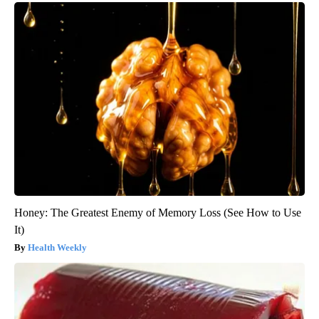
Honey: The Greatest Enemy of Memory Loss (See How to Use
It)
Health Weekly