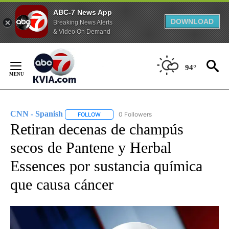
ABC-7 News App
DOWNLOAD
Breaking News Alerts
& Video On Demand
Skip
to
94°
Content
CNN - Spanish
0 Followers
FOLLOW
FOLLOW "CNN - SPANISH" TO RECEIVE NOTIFI
Retiran decenas de champús
secos de Pantene y Herbal
Essences por sustancia química
que causa cáncer