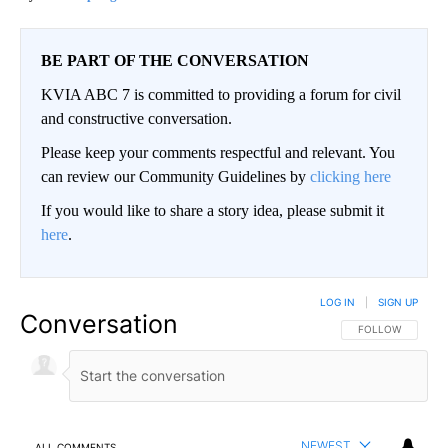
BE PART OF THE CONVERSATION
KVIA ABC 7 is committed to providing a forum for civil
and constructive conversation.
Please keep your comments respectful and relevant. You
can review our Community Guidelines by
clicking here
If you would like to share a story idea, please submit it
here
.
LOG IN
|
SIGN UP
Conversation
FOLLOW THIS CO
FOLLOW
NEWEST
ALL COMMENTS