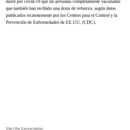
morir por covid-19 que las personas completamente vacunadas
que también han recibido una dosis de refuerzo, según datos
publicados recientemente por los Centros para el Control y la
Prevención de Enfermedades de EE.UU. (CDC).
A
D
V
E
R
TI
S
E
M
E
N
T
Start the Conversation