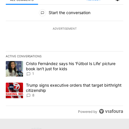
All Comments
Start the conversation
ADVERTISEMENT
ACTIVE CONVERSATIONS
The following is a list of the most commented articles in the last 7
A trending article titled "Cristo Fernández says his 'Fútbol Is Life'
Cristo Fernández says his 'Fútbol Is Life' picture
book isn't just for kids
1
A trending article titled "Trump signs executive orders that targe
Trump signs executive orders that target birthright
citizenship
8
Powered by