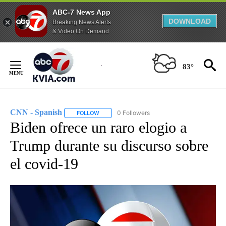
ABC-7 News App
DOWNLOAD
Breaking News Alerts
& Video On Demand
Skip
to
83°
Content
CNN - Spanish
0 Followers
FOLLOW
FOLLOW "CNN - SPANISH" TO RECEIVE NOTIFI
Biden ofrece un raro elogio a
Trump durante su discurso sobre
el covid-19