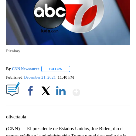
Pixabay
By
CNN Newsource
FOLLOW
FOLLOW "" TO RECEIVE NOTIFICATIONS ABOU
Published
December 21, 2021
11:40 PM
Show More
Facebook
X
LinkedIn
olivertapia
(CNN) — El presidente de Estados Unidos, Joe Biden, dio el
martes crédito a la administración Trump por el desarrollo de la