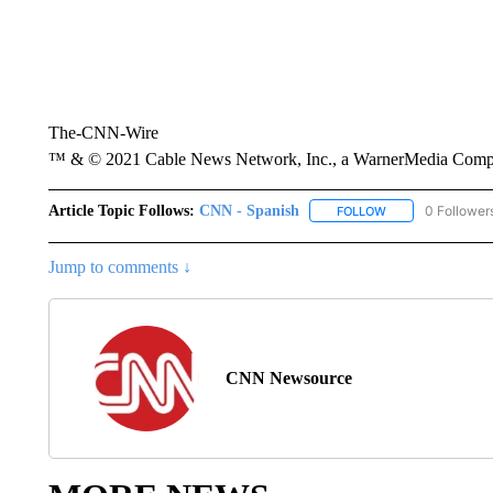
The-CNN-Wire
™ & © 2021 Cable News Network, Inc., a WarnerMedia Company
Article Topic Follows:
CNN - Spanish
0 Follower
FOLLOW
FOLLOW "CNN - S
Jump to comments ↓
CNN Newsource