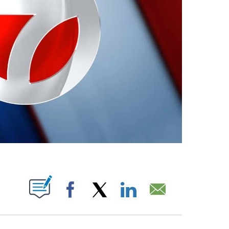
ABOUT NEW PAGES ON "".
Facebook
X
LinkedIn
Email