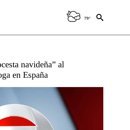
79°
TIFICATIONS ABOUT NEW PAGES ON "CNN - SPANISH".
ocesta navideña” al
roga en España