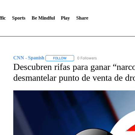
fic
Sports
Be Mindful
Play
Share
CNN - Spanish
0 Followers
FOLLOW
FOLLOW "CNN - SPANISH" TO RECEIVE NO
Descubren rifas para ganar “narc
desmantelar punto de venta de d