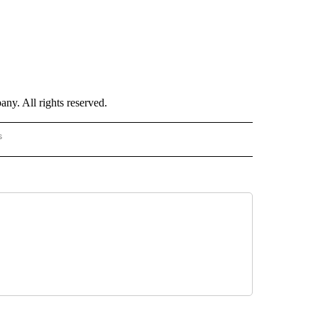
. All rights reserved.
s
PANISH" TO RECEIVE NOTIFICATIONS ABOUT NEW PAGES ON "CNN - SPANISH".