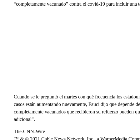
“completamente vacunado” contra el covid-19 para incluir una t
Cuando se le preguntó el martes con qué frecuencia los estadoun
casos están aumentando nuevamente, Fauci dijo que depende de l
completamente vacunados que recibieron su refuerzo pueden que
adicional”.
The-CNN-Wire
™ & © 2021 Cable News Network, Inc., a WarnerMedia Company