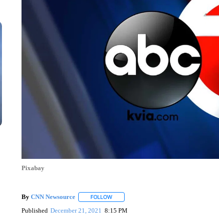
Pixabay
By
CNN Newsource
FOLLOW
FOLLOW "" TO RECEIVE NOTIFICATIONS 
Published
December 21, 2021
8:15 PM