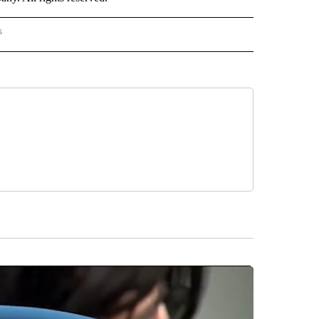
s
PANISH" TO RECEIVE NOTIFICATIONS ABOUT NEW PAGES ON "CNN - SPANISH".