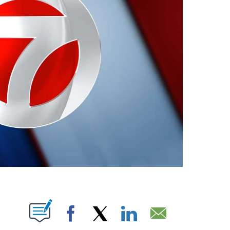
ABOUT NEW PAGES ON "".
Facebook
X
LinkedIn
Email