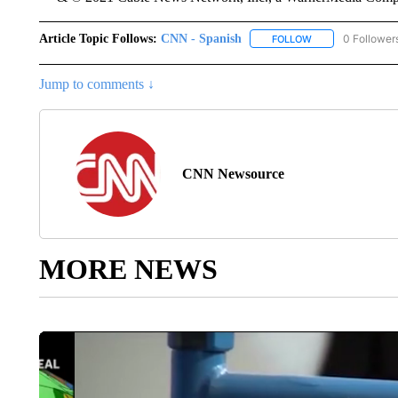
Article Topic Follows:
CNN - Spanish
0 Follower
FOLLOW
FOLLOW "CNN - S
Jump to comments ↓
CNN Newsource
MORE NEWS