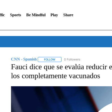
fic
Sports
Be Mindful
Play
Share
CNN - Spanish
0 Followers
FOLLOW
FOLLOW "CNN - SPANISH" TO RECEIVE NO
Fauci dice que se evalúa reducir 
los completamente vacunados