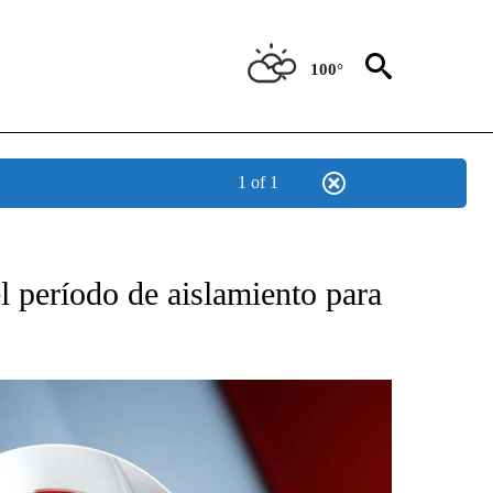
100°
1 of 1
TIFICATIONS ABOUT NEW PAGES ON "CNN - SPANISH".
el período de aislamiento para