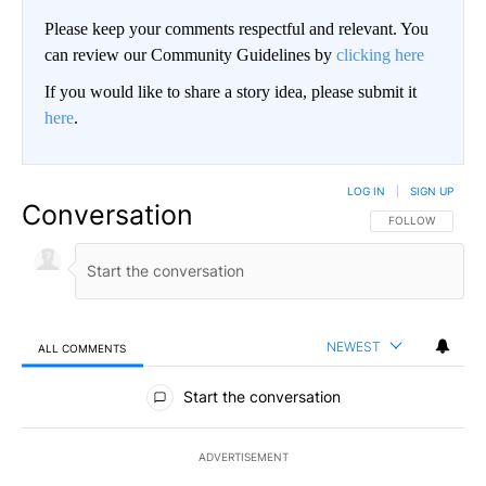
Please keep your comments respectful and relevant. You
can review our Community Guidelines by
clicking here
If you would like to share a story idea, please submit it
here
.
LOG IN
|
SIGN UP
Conversation
FOLLOW THIS CO
FOLLOW
NEWEST
ALL COMMENTS
All Comments
Start the conversation
ADVERTISEMENT