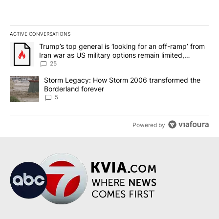
ACTIVE CONVERSATIONS
The following is a list of the most commented articles in the last 7
A trending article titled "Trump’s top general is ‘looking for an o
Trump’s top general is ‘looking for an off-ramp’ from
Iran war as US military options remain limited,
sources say
25
A trending article titled "Storm Legacy: How Storm 2006 transfo
Storm Legacy: How Storm 2006 transformed the
Borderland forever
5
Powered by