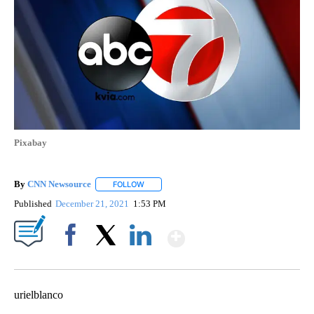
Pixabay
By
CNN Newsource
FOLLOW
FOLLOW "" TO RECEIVE NOTIFICATIONS ABOU
Published
December 21, 2021
1:53 PM
Show More
Facebook
X
LinkedIn
urielblanco