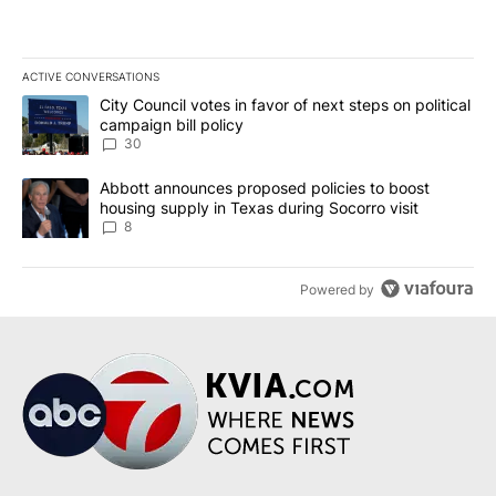
ACTIVE CONVERSATIONS
The following is a list of the most commented articles in the last 7
A trending article titled "City Council votes in favor of next step
City Council votes in favor of next steps on political
campaign bill policy
30
A trending article titled "Abbott announces proposed policies to 
Abbott announces proposed policies to boost
housing supply in Texas during Socorro visit
8
Powered by