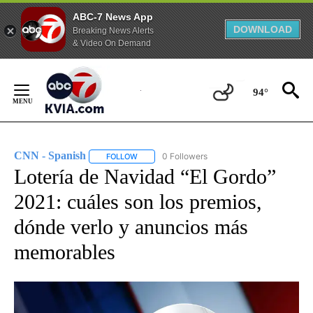
ABC-7 News App
DOWNLOAD
Breaking News Alerts
& Video On Demand
Skip
to
94°
Content
CNN - Spanish
0 Followers
FOLLOW
FOLLOW "CNN - SPANISH" TO RECEIVE NOTIFI
Lotería de Navidad “El Gordo”
2021: cuáles son los premios,
dónde verlo y anuncios más
memorables