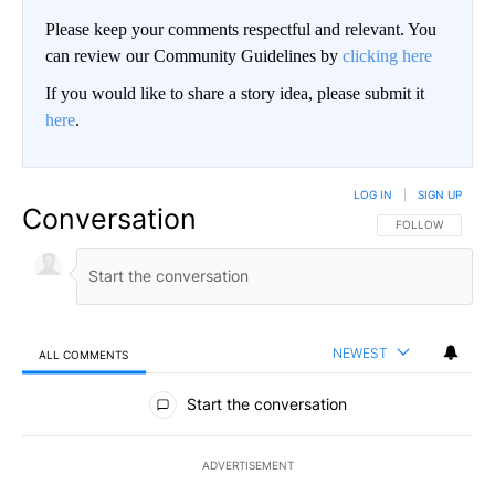
Please keep your comments respectful and relevant. You
can review our Community Guidelines by
clicking here
If you would like to share a story idea, please submit it
here
.
LOG IN
|
SIGN UP
Conversation
FOLLOW THIS CO
FOLLOW
NEWEST
ALL COMMENTS
All Comments
Start the conversation
ADVERTISEMENT